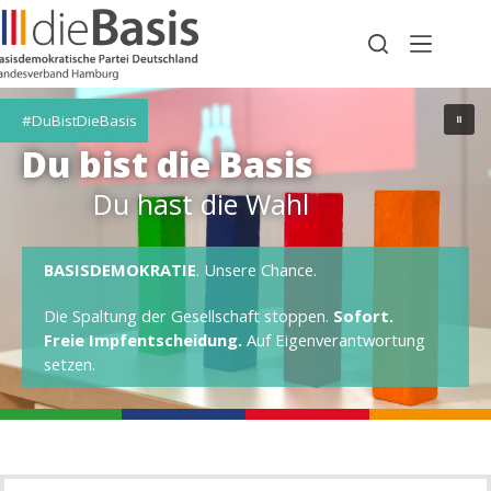
Zum
Inhalt
springen
#DuBistDieBasis
Du bist die Basis
Du hast die Wahl
BASISDEMOKRATIE
. Unsere Chance.
Die Spaltung der Gesellschaft stoppen.
Sofort.
Freie Impfentscheidung.
Auf Eigenverantwortung
setzen.