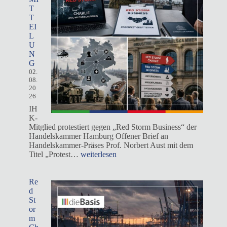
T
T
EI
L
U
N
G
02.
08.
20
26
IH
K-
Mitglied protestiert gegen „Red Storm Business“ der
Handelskammer Hamburg Offener Brief an
Handelskammer-Präses Prof. Norbert Aust mit dem
PRESSEMITTEILUNG
Titel „Protest…
weiterlesen
Re
d
St
or
m