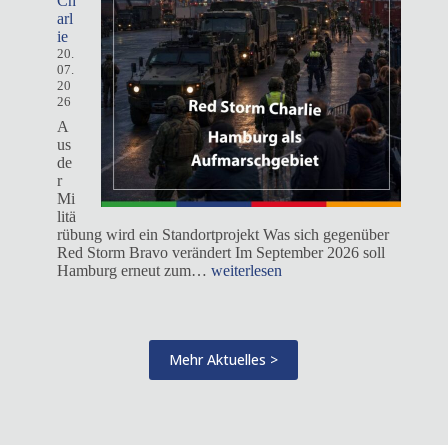
Ch
arl
ie
20.
07.
20
26
A
us
de
r
Mi
litä
rübung wird ein Standortprojekt Was sich gegenüber
Red Storm Bravo verändert Im September 2026 soll
Red
Hamburg erneut zum…
weiterlesen
Storm
Charlie
Mehr Aktuelles >