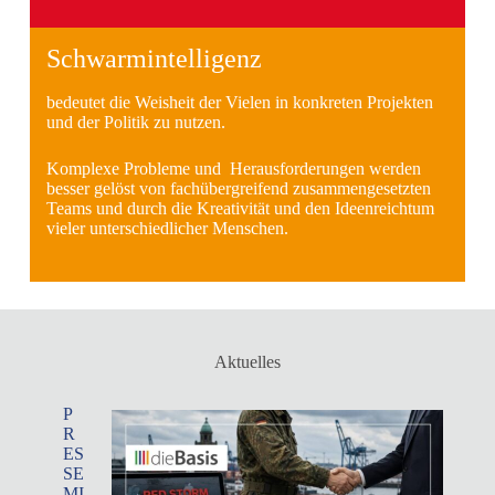
Schwarmintelligenz
bedeutet die Weisheit der Vielen in konkreten Projekten
und der Politik zu nutzen.
Komplexe Probleme und Herausforderungen werden
besser gelöst von fachübergreifend zusammengesetzten
Teams und durch die Kreativität und den Ideenreichtum
vieler unterschiedlicher Menschen.
Aktuelles
P
R
ES
SE
MI