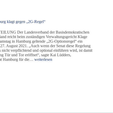
Angriffe
–
aber
auch
urg klagt gegen „2G-Regel“
viele
interessierte
Bürger
LUNG Der Landesverband der Basisdemokratischen
land reicht beim zuständigen Verwaltungsgericht Klage
Samstag in Hamburg geltende „2G-Optionsregel“ ein
27. August 2021. „Auch wenn der Senat diese Regelung
 nicht verpflichtend und optional einführen wird, ist damit
g Tür und Tor eröffnet“, sagte Kai Lüdders,
dieBasis
at Hamburg für die…
weiterlesen
Hamburg
klagt
gegen
„2G-
Regel“