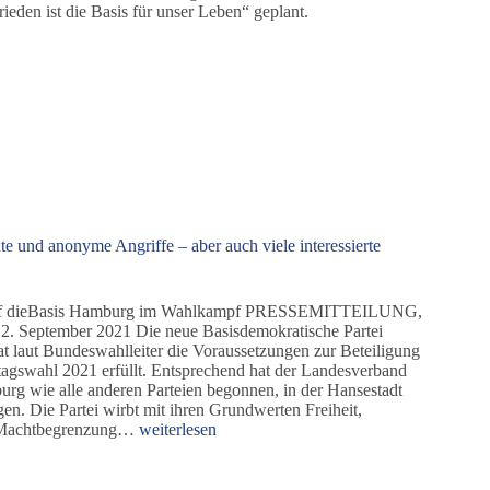
ieden ist die Basis für unser Leben“ geplant.
ate und anonyme Angriffe – aber auch viele interessierte
uf dieBasis Hamburg im Wahlkampf PRESSEMITTEILUNG,
2. September 2021 Die neue Basisdemokratische Partei
t laut Bundeswahlleiter die Voraussetzungen zur Beteiligung
agswahl 2021 erfüllt. Entsprechend hat der Landesverband
rg wie alle anderen Parteien begonnen, in der Hansestadt
gen. Die Partei wirbt mit ihren Grundwerten Freiheit,
Zerstörte
 Machtbegrenzung…
weiterlesen
Plakate
und
anonyme