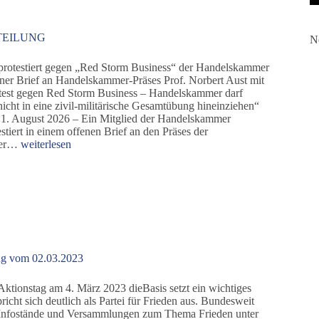
TEILUNG
N
protestiert gegen „Red Storm Business“ der Handelskammer
er Brief an Handelskammer-Präses Prof. Norbert Aust mit
otest gegen Red Storm Business – Handelskammer darf
cht in eine zivil-militärische Gesamtübung hineinziehen“
1. August 2026 – Ein Mitglied der Handelskammer
tiert in einem offenen Brief an den Präses der
PRESSEMITTEILUNG
mer…
weiterlesen
ung vom 02.03.2023
ktionstag am 4. März 2023 dieBasis setzt ein wichtiges
richt sich deutlich als Partei für Frieden aus. Bundesweit
 Infostände und Versammlungen zum Thema Frieden unter