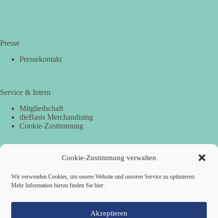
Presse
Pressekontakt
Service & Intern
Mitgliedschaft
dieBasis Merchandising
Cookie-Zustimmung
Cookie-Zustimmung verwalten
Spenden
Per Banküberweisung:
Wir verwenden Cookies, um unsere Website und unseren Service zu optimieren.
Mehr Information hierzu finden Sie hier:
dieBasis Landesverband Hamburg
IBAN: DE87 2019 0003 0002 2499 01
BIC: GENODEF1HH2
Akzeptieren