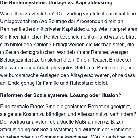
Die Rentensysteme: Umlage vs. Kapitaldeckung
Was gilt es zu verstehen? Der Vortrag vergleicht das staatliche
Umlageverfahren (wo Beiträge der Arbeitenden direkt an
Rentner fließen) mit privater Kapitaldeckung. Wie interpretieren
Sie Ihren jährlichen Rentenbescheid richtig – und was verbirgt
sich hinter den Zahlen? Erfragt werden die Mechanismen, die
in Zeiten demografischen Wandels (mehr Rentner, weniger
Beitragszahler) zu Unsicherheiten führen. Teaser: Entdecken
Sie, warum gute Arbeit plus gutes Geld faire Preise ergibt, und
wie bürokratische Auflagen den Alltag erschweren, ohne dass
am Ende genug für Familie und Ruhestand bleibt.
Reformen der Sozialsysteme: Lösung oder Illusion?
Eine zentrale Frage: Sind die geplanten Reformen geeignet,
steigende Kosten zu bändigen und Altersarmut zu verhindern?
Der Vortrag analysiert, ob aktuelle Maßnahmen (z. B. zur
Stabilisierung der Sozialsysteme) die Wurzeln der Probleme
angehen oder nur Symptome kaschieren. Was zu erfahren ist: