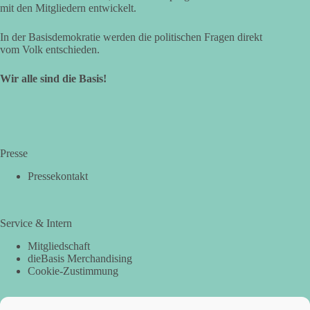
e
i
mit den Mitgliedern entwickelt.
n
o
,
n
In der Basisdemokratie werden die politischen Fragen direkt
N
vom Volk entschieden.
a
v
i
Wir alle sind die Basis!
g
a
t
i
o
n
Presse
Pressekontakt
Service & Intern
Mitgliedschaft
dieBasis Merchandising
Cookie-Zustimmung