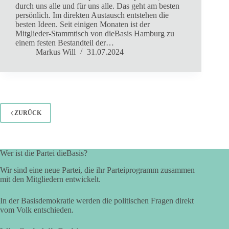
durch uns alle und für uns alle. Das geht am besten
persönlich. Im direkten Austausch entstehen die
besten Ideen. Seit einigen Monaten ist der
Mitglieder-Stammtisch von dieBasis Hamburg zu
einem festen Bestandteil der…
Markus Will
31.07.2024
ZURÜCK
Wer ist die Partei dieBasis?
Wir sind eine neue Partei, die ihr Parteiprogramm zusammen
mit den Mitgliedern entwickelt.
In der Basisdemokratie werden die politischen Fragen direkt
vom Volk entschieden.