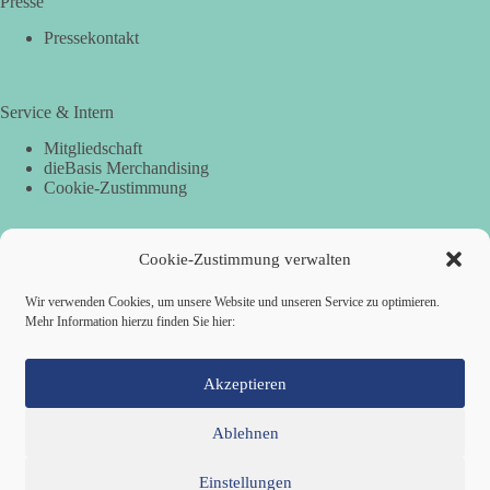
Presse
Pressekontakt
Service & Intern
Mitgliedschaft
dieBasis Merchandising
Cookie-Zustimmung
Cookie-Zustimmung verwalten
Spenden
Per Banküberweisung:
Wir verwenden Cookies, um unsere Website und unseren Service zu optimieren.
Mehr Information hierzu finden Sie hier:
dieBasis Landesverband Hamburg
IBAN: DE87 2019 0003 0002 2499 01
BIC: GENODEF1HH2
Akzeptieren
Ablehnen
Einstellungen
Mitglied werden
Kontakt
Cookie-Richtlinie (EU)