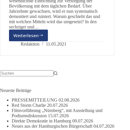
wesentlichste Einrichtung zur Versorgung der
Bevölkerung mit dem täglichen Bedarf. Über
Jahrzehnte gewachsen, wird er nun systematisch
demontiert und ruiniert. Warum geschieht das und
mit welchen Mitteln wird das umgesetzt? In den
sechziger und…
Weiterlesen
Quo
vadis
Redaktion
11.05.2021
Einzelhandel?
Keine
Ergebnisse
Neueste Beiträge
PRESSEMITTEILUNG
02.08.2026
Red Storm Charlie
20.07.2026
Filmvorführung „Nürnberg“, mit Ausstellung und
Podiumsdiskussion
15.07.2026
Direkte Demokratie in Hamburg
09.07.2026
Neues aus der Hamburgischen Bürgerschaft
04.07.2026