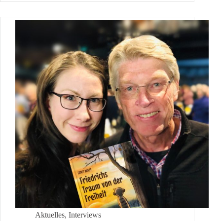
Dr.
Ute
Bergner
–
Wege
zur
Mitmach-
Demokratie
Aktuelles
,
Interviews