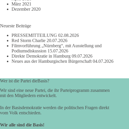
März 2021
Dezember 2020
Neueste Beiträge
PRESSEMITTEILUNG
02.08.2026
Red Storm Charlie
20.07.2026
Filmvorführung „Nürnberg“, mit Ausstellung und
Podiumsdiskussion
15.07.2026
Direkte Demokratie in Hamburg
09.07.2026
Neues aus der Hamburgischen Bürgerschaft
04.07.2026
Wer ist die Partei dieBasis?
Wir sind eine neue Partei, die ihr Parteiprogramm zusammen
mit den Mitgliedern entwickelt.
In der Basisdemokratie werden die politischen Fragen direkt
vom Volk entschieden.
Wir alle sind die Basis!