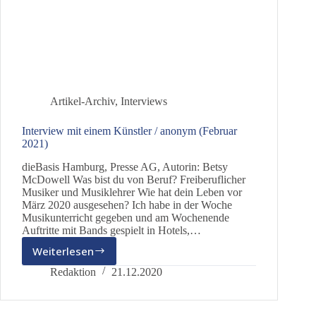
Artikel-Archiv
,
Interviews
Interview mit einem Künstler / anonym (Februar
2021)
dieBasis Hamburg, Presse AG, Autorin: Betsy
McDowell Was bist du von Beruf? Freiberuflicher
Musiker und Musiklehrer Wie hat dein Leben vor
März 2020 ausgesehen? Ich habe in der Woche
Musikunterricht gegeben und am Wochenende
Auftritte mit Bands gespielt in Hotels,…
Weiterlesen
Interview
mit
Redaktion
21.12.2020
einem
Künstler
/