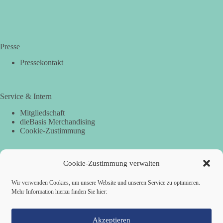
Presse
Pressekontakt
Service & Intern
Mitgliedschaft
dieBasis Merchandising
Cookie-Zustimmung
Cookie-Zustimmung verwalten
Spenden
Per Banküberweisung:
Wir verwenden Cookies, um unsere Website und unseren Service zu optimieren.
Mehr Information hierzu finden Sie hier:
dieBasis Landesverband Hamburg
IBAN: DE87 2019 0003 0002 2499 01
BIC: GENODEF1HH2
Akzeptieren