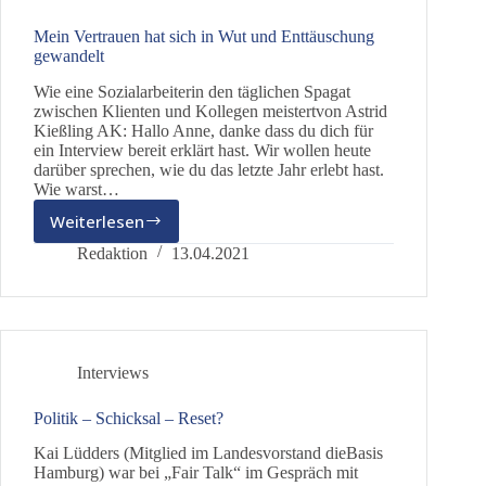
Mein Vertrauen hat sich in Wut und Enttäuschung
gewandelt
Wie eine Sozialarbeiterin den täglichen Spagat
zwischen Klienten und Kollegen meistertvon Astrid
Kießling AK: Hallo Anne, danke dass du dich für
ein Interview bereit erklärt hast. Wir wollen heute
darüber sprechen, wie du das letzte Jahr erlebt hast.
Wie warst…
Weiterlesen
Mein
Vertrauen
Redaktion
13.04.2021
hat
sich
in
Wut
und
Interviews
Enttäuschung
gewandelt
Politik – Schicksal – Reset?
Kai Lüdders (Mitglied im Landesvorstand dieBasis
Hamburg) war bei „Fair Talk“ im Gespräch mit