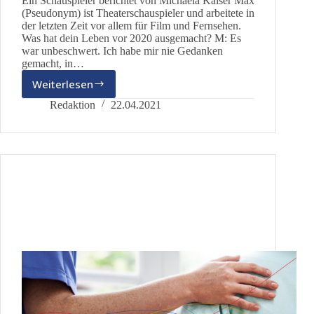
Ein Schauspieler berichtet von Michaela Kaiser Max
(Pseudonym) ist Theaterschauspieler und arbeitete in
der letzten Zeit vor allem für Film und Fernsehen.
Was hat dein Leben vor 2020 ausgemacht? M: Es
war unbeschwert. Ich habe mir nie Gedanken
gemacht, in…
Weiterlesen
Corona
vor
Redaktion
22.04.2021
und
hinter
der
Kamera
–
wenn
die
Arbeit
am
Filmset
absurd
wird