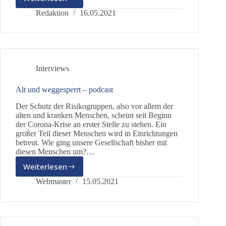
Die
Rolle
Redaktion
16.05.2021
der
öffentlich-
rechtlichen
Sender
in
Interviews
der
Corona-
Alt und weggesperrt – podcast
Krise
Der Schutz der Risikogruppen, also vor allem der
alten und kranken Menschen, scheint seit Beginn
der Corona-Krise an erster Stelle zu stehen. Ein
großer Teil dieser Menschen wird in Einrichtungen
betreut. Wie ging unsere Gesellschaft bisher mit
diesen Menschen um?…
Weiterlesen
Alt
und
Webmaster
15.05.2021
weggesperrt
–
podcast