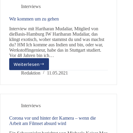
Interviews
Wir kommen um zu gehen
Interview mit Hariharan Mudaliar, Mitglied von
dieBasis-Hamburg IW Hariharan Mudaliar, das
klingt exotisch, woher stammst du und was machst
du? HM Ich komme aus Indien und bin, oder war,
Werkstoffingenieur, habe das in Stuttgart studiert.
Vor 48 Jahren bin ich…
Weiterlesen
Wir
kommen
Redaktion
11.05.2021
um
zu
gehen
Interviews
Corona vor und hinter der Kamera – wenn die
Arbeit am Filmset absurd wird