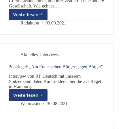
Corona-Maßnahmen und ihre Vision für eine andere
Gesellschaft. Wie geht es…
Weiterlesen
Wir
brauchen
Redaktion
09.09.2021
ein
anderes
Gesellschaftsmodell
Aktuelles
,
Interviews
2G-Regel: „Am Ende stehen Bürger gegen Bürger“
Interview von RT Deutsch mit unserem
Spitzenkandidaten Kai Lüdders über die 2G-Regel
in Hamburg.
Weiterlesen
2G-
Regel:
Webmaster
30.08.2021
„Am
Ende
stehen
Bürger