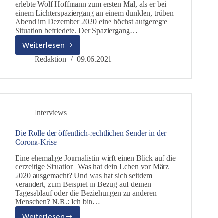
erlebte Wolf Hoffmann zum ersten Mal, als er bei
einem Lichterspaziergang an einem dunklen, trüben
Abend im Dezember 2020 eine höchst aufgeregte
Situation befriedete. Der Spaziergang…
Weiterlesen
Ein
Schutzmann
Redaktion
09.06.2021
im
besten
Sinne
Interviews
Die Rolle der öffentlich-rechtlichen Sender in der
Corona-Krise
Eine ehemalige Journalistin wirft einen Blick auf die
derzeitige Situation Was hat dein Leben vor März
2020 ausgemacht? Und was hat sich seitdem
verändert, zum Beispiel in Bezug auf deinen
Tagesablauf oder die Beziehungen zu anderen
Menschen? N.R.: Ich bin…
Weiterlesen