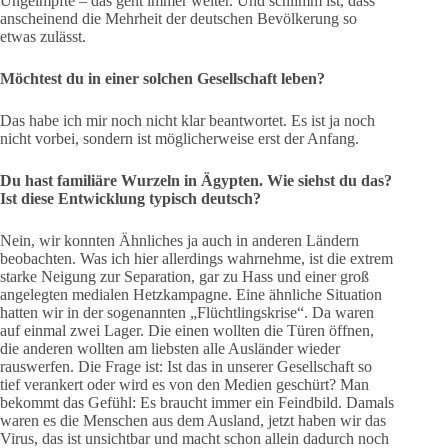
Ungeimpfte – das geht immer weiter. Und schlimm ist, dass
anscheinend die Mehrheit der deutschen Bevölkerung so
etwas zulässt.
Möchtest du in einer solchen Gesellschaft leben?
Das habe ich mir noch nicht klar beantwortet. Es ist ja noch
nicht vorbei, sondern ist möglicherweise erst der Anfang.
Du hast familiäre Wurzeln in Ägypten. Wie siehst du das?
Ist diese Entwicklung typisch deutsch?
Nein, wir konnten Ähnliches ja auch in anderen Ländern
beobachten. Was ich hier allerdings wahrnehme, ist die extrem
starke Neigung zur Separation, gar zu Hass und einer groß
angelegten medialen Hetzkampagne. Eine ähnliche Situation
hatten wir in der sogenannten „Flüchtlingskrise“. Da waren
auf einmal zwei Lager. Die einen wollten die Türen öffnen,
die anderen wollten am liebsten alle Ausländer wieder
rauswerfen. Die Frage ist: Ist das in unserer Gesellschaft so
tief verankert oder wird es von den Medien geschürt? Man
bekommt das Gefühl: Es braucht immer ein Feindbild. Damals
waren es die Menschen aus dem Ausland, jetzt haben wir das
Virus, das ist unsichtbar und macht schon allein dadurch noch