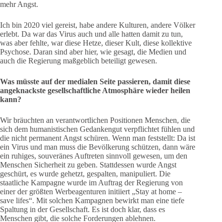
mehr Angst.
Ich bin 2020 viel gereist, habe andere Kulturen, andere Völker
erlebt. Da war das Virus auch und alle hatten damit zu tun,
was aber fehlte, war diese Hetze, dieser Kult, diese kollektive
Psychose. Daran sind aber hier, wie gesagt, die Medien und
auch die Regierung maßgeblich beteiligt gewesen.
Was müsste auf der medialen Seite passieren, damit diese
angeknackste gesellschaftliche Atmosphäre wieder heilen
kann?
Wir bräuchten an verantwortlichen Positionen Menschen, die
sich dem humanistischen Gedankengut verpflichtet fühlen und
die nicht permanent Angst schüren. Wenn man feststellt: Da ist
ein Virus und man muss die Bevölkerung schützen, dann wäre
ein ruhiges, souveränes Auftreten sinnvoll gewesen, um den
Menschen Sicherheit zu geben. Stattdessen wurde Angst
geschürt, es wurde gehetzt, gespalten, manipuliert. Die
staatliche Kampagne wurde im Auftrag der Regierung von
einer der größten Werbeagenturen initiiert „Stay at home –
save lifes“. Mit solchen Kampagnen bewirkt man eine tiefe
Spaltung in der Gesellschaft. Es ist doch klar, dass es
Menschen gibt, die solche Forderungen ablehnen.