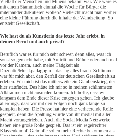
Vielfalt der Menschen und Milieus bekannt war. Wie wäre es
mit einem Stammtisch einmal die Woche für Bürger die
miteinander diskutieren wollen? Vielleicht macht man vorher
eine kleine Führung durch die Inhalte der Wandzeitung. So
entsteht Gesellschaft.
Wie hast du als Künstlerin das letzte Jahr erlebt, in
deinem Beruf und auch privat?
Beruflich war es für mich sehr schwer, denn alles, was ich
sonst so gemacht habe, mit Auftritt und Bühne oder auch mal
vor der Kamera, auch meine Tätigkeit als
Dozentin/Musikpädagogin – das lag alles brach. Schlimmer
war für mich aber, den Zerfall der deutschen Gesellschaft zu
erleben. Für mich ist das mittlerweile ein Glaubenskrieg, der
hier stattfindet. Das hätte ich mir so in meinen schlimmsten
Albträumen nicht ausmalen können. Ich hoffe, dass wir
langsam dem Ende dieser Krise entgegen gehen. Ich glaube
allerdings, dass wir mit den Folgen noch ganz lange zu
kämpfen haben. Die Presse hat hier eine verheerende Rolle
gespielt, denn die Spaltung wurde von ihr medial mit aller
Macht vorangetrieben. Auch die Social Media Netzwerke
haben eine große Rolle gespielt. Das ist ein regelrechter
Klassenkampf, Geimpfte sollen mehr Rechte bekommen als