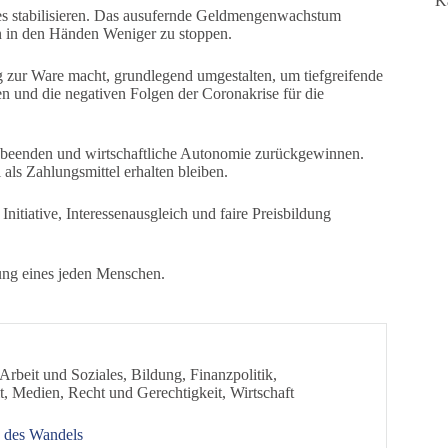
K
es stabilisieren. Das ausufernde Geldmengenwachstum
 in den Händen Weniger zu stoppen.
 zur Ware macht, grundlegend umgestalten, um tiefgreifende
hen und die negativen Folgen der Coronakrise für die
at beenden und wirtschaftliche Autonomie zurückgewinnen.
als Zahlungsmittel erhalten bleiben.
Initiative, Interessenausgleich und faire Preisbildung
rung eines jeden Menschen.
Arbeit und Soziales
,
Bildung
,
Finanzpolitik
,
t
,
Medien
,
Recht und Gerechtigkeit
,
Wirtschaft
d des Wandels