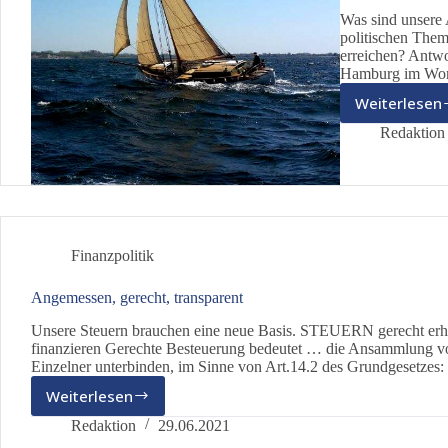
Was sind unsere 
politischen Them
erreichen? Antwor
Hamburg im Work
Weiterlesen
Der
frisc
Redaktion
Wind
des
Wand
Finanzpolitik
Angemessen, gerecht, transparent
Unsere Steuern brauchen eine neue Basis. STEUERN gerec
finanzieren Gerechte Besteuerung bedeutet … die Ansammlung 
Einzelner unterbinden, im Sinne von Art.14.2 des Grundgesetzes:
Weiterlesen
Angemessen,
gerecht,
Redaktion
29.06.2021
transparent