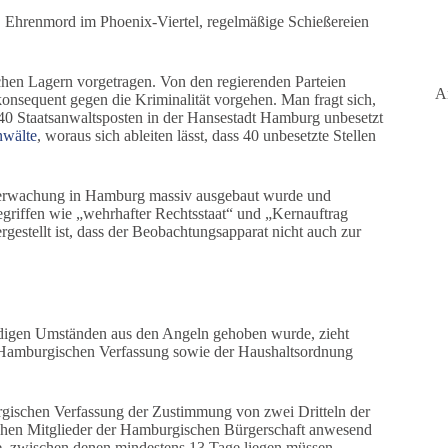
 Ehrenmord im Phoenix-Viertel, regelmäßige Schießereien
chen Lagern vorgetragen. Von den regierenden Parteien
A
konsequent gegen die Kriminalität vorgehen. Man fragt sich,
s 40 Staatsanwaltsposten in der Hansestadt Hamburg unbesetzt
nwälte
, woraus sich ableiten lässt, dass 40 unbesetzte Stellen
überwachung in Hamburg massiv ausgebaut wurde und
egriffen wie „wehrhafter Rechtsstaat“ und „Kernauftrag
gestellt ist, dass der Beobachtungsapparat nicht auch zur
digen Umständen aus den Angeln gehoben wurde, zieht
r Hamburgischen Verfassung sowie der Haushaltsordnung
gischen Verfassung der Zustimmung von zwei Dritteln der
ichen Mitglieder der Hamburgischen Bürgerschaft anwesend
, zwischen denen mindestens 13 Tage liegen müssen.