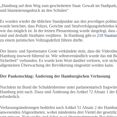
„Hamburg auf dem Weg zum gescheiterten Staat: Gewalt im Stadtpark,
und Islamisierungsdruck an den Schulen“
Es wurden wieder die üblichen Standpunkte aus den jeweiligen politis
wurde berichtet, dass Polizei, Gerichte und Strafverfolgungsbehörden 
wie das möglich ist. In der letzten Plenarsitzung wurde dargelegt, das
sind und deshalb Straftaten verjähren. In Hamburg gibt es
210 Staatsa
zu einem juristischen Vollzugsdefizit führen dürfte.
Der Innen- und Sportsenator Grote verkündete stolz, dass die Video
Hamburg insoweit führend ist. Wie selbstverständlich wurde das mit B
Sicherheit“ verbunden. Es wurde kein Wort darüber verloren, wie sicher
allgemeinen Überwachung der Bevölkerung eingesetzt werden kann.
Der Paukenschlag: Änderung der Hamburgischen Verfassung
Nachdem im Bund die Schuldenbremse unter parlamentarisch fragwür
Hamburg jetzt nach. Dazu sind Änderung des Artikel 72 Absatz 1 de
erforderlich.
Verfassungsänderungen bedürfen nach Artikel 51 Absatz 2 der Hambur
anwesenden Abgeordneten, wobei mindestens drei Viertel der gesetzl
sein müssen. Notwendig sind dabei zwei übereinstimmende Beschlüsse