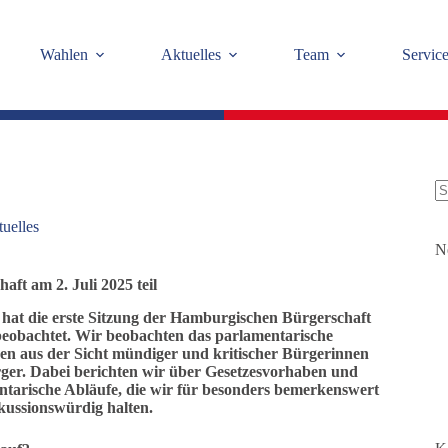
Wahlen
Aktuelles
Team
Servic
K
uelles
Er
N
ft am 2. Juli 2025 teil
 hat die erste Sitzung der Hamburgischen Bürgerschaft
beobachtet. Wir beobachten das parlamentarische
en aus der Sicht mündiger und kritischer Bürgerinnen
ger. Dabei berichten wir über Gesetzesvorhaben und
ntarische Abläufe, die wir für besonders bemerkenswert
kussionswürdig halten.