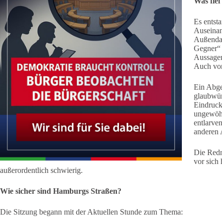
Was fiel
Es entsta
Auseinan
Außendar
Gegner“ 
Aussagen
Auch vor
Ein Abge
glaubwürd
Eindruck,
ungewöhn
entlarve
anderen 
Die Redn
vor sich
außerordentlich schwierig.
Wie sicher sind Hamburgs Straßen?
Die Sitzung begann mit der Aktuellen Stunde zum Thema: