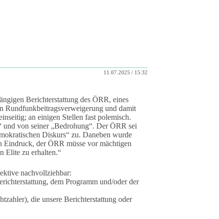
11.07.2025 / 15:32
ängigen Berichterstattung des ÖRR, eines
n Rundfunkbeitragsverweigerung und damit
nseitig; an einigen Stellen fast polemisch.
“ und von seiner „Bedrohung“. Der ÖRR sei
 demokratischen Diskurs“ zu. Daneben wurde
n Eindruck, der ÖRR müsse vor mächtigen
 Elite zu erhalten.“
ektive nachvollziehbar:
 Berichterstattung, dem Programm und/oder der
tzahler), die unsere Berichterstattung oder