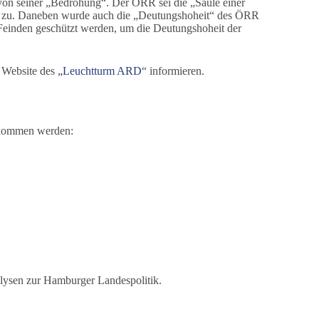
on seiner „Bedrohung“. Der ÖRR sei die „Säule einer
s“ zu. Daneben wurde auch die „Deutungshoheit“ des ÖRR
einden geschützt werden, um die Deutungshoheit der
r Website des
„Leuchtturm ARD
“ informieren.
ntnommen werden:
alysen zur Hamburger Landespolitik.