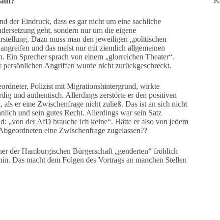
K
 auf?
nd der Eindruck, dass es gar nicht um eine sachliche
dersetzung geht, sondern nur um die eigene
stellung. Dazu muss man den jeweiligen „politischen
angreifen und das meist nur mit ziemlich allgemeinen
. Ein Sprecher sprach von einem „glorreichen Theater“.
 persönlichen Angriffen wurde nicht zurückgeschreckt.
ordneter, Polizist mit Migrationshintergrund, wirkte
ig und authentisch. Allerdings zerstörte er den positiven
 als er eine Zwischenfrage nicht zuließ. Das ist an sich nicht
lich und sein gutes Recht. Allerdings war sein Satz
nd: „von der AfD brauche ich keine“. Hätte er also von jedem
Abgeordneten eine Zwischenfrage zugelassen??
er der Hamburgischen Bürgerschaft „genderten“ fröhlich
 hin. Das macht dem Folgen des Vortrags an manchen Stellen