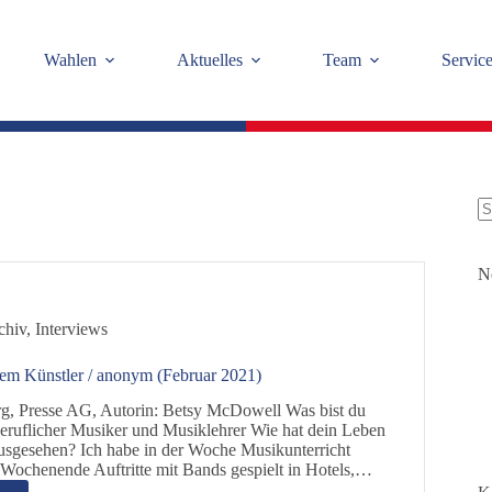
Wahlen
Aktuelles
Team
Servic
K
Er
N
chiv
,
Interviews
nem Künstler / anonym (Februar 2021)
g, Presse AG, Autorin: Betsy McDowell Was bist du
eruflicher Musiker und Musiklehrer Wie hat dein Leben
usgesehen? Ich habe in der Woche Musikunterricht
Wochenende Auftritte mit Bands gespielt in Hotels,…