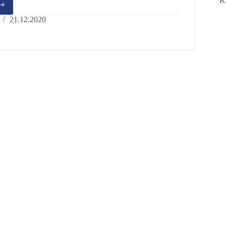
K
view
21.12.2020
m
ler
ym
uar