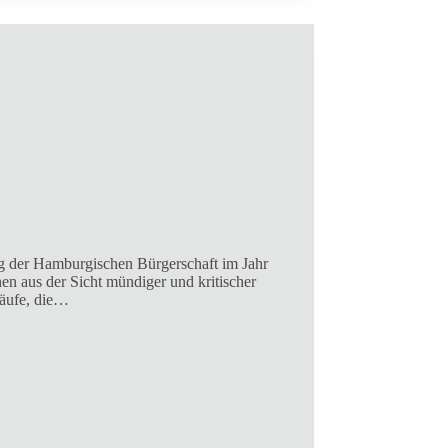
ung der Hamburgischen Bürgerschaft im Jahr
en aus der Sicht mündiger und kritischer
läufe, die…