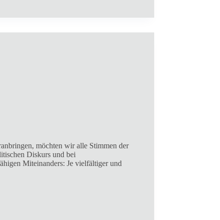
oranbringen, möchten wir alle Stimmen der
litischen Diskurs und bei
higen Miteinanders: Je vielfältiger und