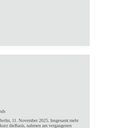
nds
lin, 11. November 2025. Insgesamt mehr
, kurz dieBasis, nahmen am vergangenen