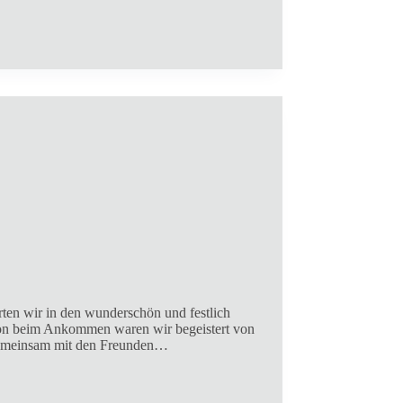
ten wir in den wunderschön und festlich
on beim Ankommen waren wir begeistert von
 gemeinsam mit den Freunden…