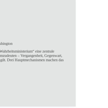
shington
ahrheitsministerium“ eine zentrale
h umzudeuten – Vergangenheit, Gegenwart,
ng gilt. Drei Hauptmechanismen machen das