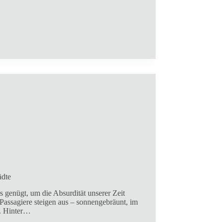
ädte
 genügt, um die Absurdität unserer Zeit
Passagiere steigen aus – sonnengebräunt, im
t. Hinter…