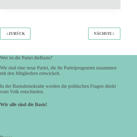
ZURÜCK
NÄCHSTE
Wer ist die Partei dieBasis?
Wir sind eine neue Partei, die ihr Parteiprogramm zusammen
mit den Mitgliedern entwickelt.
In der Basisdemokratie werden die politischen Fragen direkt
vom Volk entschieden.
Wir alle sind die Basis!