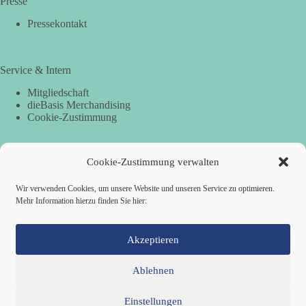
Presse
Pressekontakt
Service & Intern
Mitgliedschaft
dieBasis Merchandising
Cookie-Zustimmung
Cookie-Zustimmung verwalten
Spenden
Per Banküberweisung:
Wir verwenden Cookies, um unsere Website und unseren Service zu optimieren.
Mehr Information hierzu finden Sie hier:
dieBasis Landesverband Hamburg
IBAN: DE87 2019 0003 0002 2499 01
BIC: GENODEF1HH2
Akzeptieren
Ablehnen
Einstellungen
Mitglied werden
Kontakt
Cookie-Richtlinie (EU)