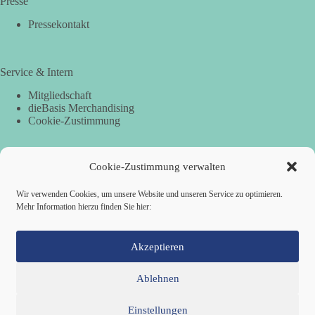
Presse
Pressekontakt
Service & Intern
Mitgliedschaft
dieBasis Merchandising
Cookie-Zustimmung
Cookie-Zustimmung verwalten
Spenden
Per Banküberweisung:
Wir verwenden Cookies, um unsere Website und unseren Service zu optimieren.
Mehr Information hierzu finden Sie hier:
dieBasis Landesverband Hamburg
IBAN: DE87 2019 0003 0002 2499 01
BIC: GENODEF1HH2
Akzeptieren
Ablehnen
Einstellungen
Mitglied werden
Kontakt
Cookie-Richtlinie (EU)