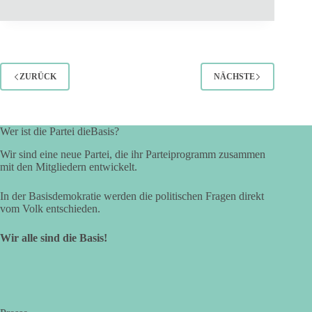
ZURÜCK
NÄCHSTE
Wer ist die Partei dieBasis?
Wir sind eine neue Partei, die ihr Parteiprogramm zusammen
mit den Mitgliedern entwickelt.
In der Basisdemokratie werden die politischen Fragen direkt
vom Volk entschieden.
Wir alle sind die Basis!