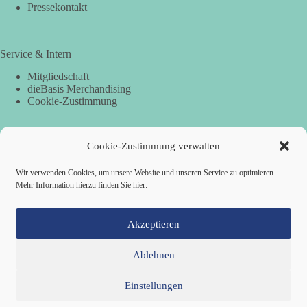
Pressekontakt
Service & Intern
Mitgliedschaft
dieBasis Merchandising
Cookie-Zustimmung
Cookie-Zustimmung verwalten
Spenden
Per Banküberweisung:
Wir verwenden Cookies, um unsere Website und unseren Service zu optimieren.
Mehr Information hierzu finden Sie hier:
dieBasis Landesverband Hamburg
IBAN: DE87 2019 0003 0002 2499 01
BIC: GENODEF1HH2
Akzeptieren
Ablehnen
Einstellungen
Mitglied werden
Kontakt
Cookie-Richtlinie (EU)
Datenschutzerklärung
Impressum