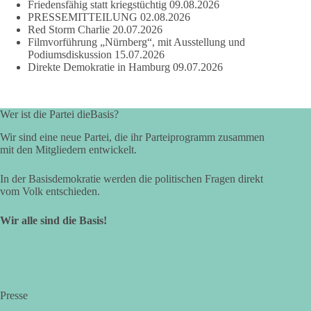
Friedensfähig statt kriegstüchtig
09.08.2026
PRESSEMITTEILUNG
02.08.2026
Red Storm Charlie
20.07.2026
Filmvorführung „Nürnberg“, mit Ausstellung und
Podiumsdiskussion
15.07.2026
Direkte Demokratie in Hamburg
09.07.2026
Wer ist die Partei dieBasis?
Wir sind eine neue Partei, die ihr Parteiprogramm zusammen
mit den Mitgliedern entwickelt.
In der Basisdemokratie werden die politischen Fragen direkt
vom Volk entschieden.
Wir alle sind die Basis!
Presse