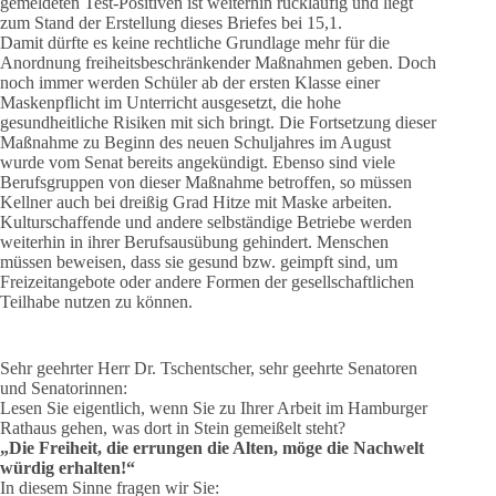
gemeldeten Test-Positiven ist weiterhin rückläufig und liegt
zum Stand der Erstellung dieses Briefes bei 15,1.
Damit dürfte es keine rechtliche Grundlage mehr für die
Anordnung freiheitsbeschränkender Maßnahmen geben. Doch
noch immer werden Schüler ab der ersten Klasse einer
Maskenpflicht im Unterricht ausgesetzt, die hohe
gesundheitliche Risiken mit sich bringt. Die Fortsetzung dieser
Maßnahme zu Beginn des neuen Schuljahres im August
wurde vom Senat bereits angekündigt. Ebenso sind viele
Berufsgruppen von dieser Maßnahme betroffen, so müssen
Kellner auch bei dreißig Grad Hitze mit Maske arbeiten.
Kulturschaffende und andere selbständige Betriebe werden
weiterhin in ihrer Berufsausübung gehindert. Menschen
müssen beweisen, dass sie gesund bzw. geimpft sind, um
Freizeitangebote oder andere Formen der gesellschaftlichen
Teilhabe nutzen zu können.
Sehr geehrter Herr Dr. Tschentscher, sehr geehrte Senatoren
und Senatorinnen:
Lesen Sie eigentlich, wenn Sie zu Ihrer Arbeit im Hamburger
Rathaus gehen, was dort in Stein gemeißelt steht?
„Die Freiheit, die errungen die Alten, möge die Nachwelt
würdig erhalten!“
In diesem Sinne fragen wir Sie: