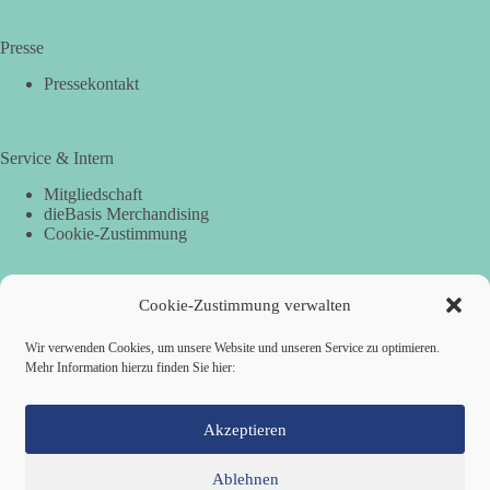
Presse
Pressekontakt
Service & Intern
Mitgliedschaft
dieBasis Merchandising
Cookie-Zustimmung
Cookie-Zustimmung verwalten
Spenden
Per Banküberweisung:
Wir verwenden Cookies, um unsere Website und unseren Service zu optimieren.
Mehr Information hierzu finden Sie hier:
dieBasis Landesverband Hamburg
IBAN: DE87 2019 0003 0002 2499 01
BIC: GENODEF1HH2
Akzeptieren
Ablehnen