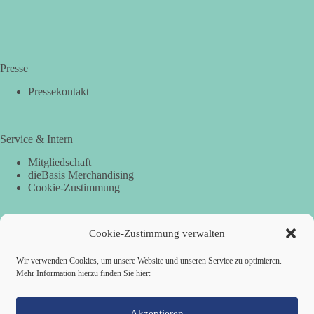
Presse
Pressekontakt
Service & Intern
Mitgliedschaft
dieBasis Merchandising
Cookie-Zustimmung
Cookie-Zustimmung verwalten
Spenden
Per Banküberweisung:
Wir verwenden Cookies, um unsere Website und unseren Service zu optimieren.
Mehr Information hierzu finden Sie hier:
dieBasis Landesverband Hamburg
IBAN: DE87 2019 0003 0002 2499 01
BIC: GENODEF1HH2
Akzeptieren