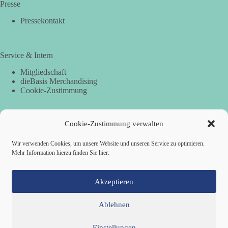
Presse
Pressekontakt
Service & Intern
Mitgliedschaft
dieBasis Merchandising
Cookie-Zustimmung
Cookie-Zustimmung verwalten
Spenden
Per Banküberweisung:
Wir verwenden Cookies, um unsere Website und unseren Service zu optimieren.
Mehr Information hierzu finden Sie hier:
dieBasis Landesverband Hamburg
IBAN: DE87 2019 0003 0002 2499 01
BIC: GENODEF1HH2
Akzeptieren
Ablehnen
Einstellungen