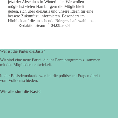
jetzt der Abschluss in Winterhude. Wir wollen
möglichst vielen Hamburgern die Möglichkeit
geben, sich über dieBasis und unsere Ideen für eine
bessere Zukunft zu informieren. Besonders im
Hinblick auf die anstehende Bürgerschaftswahl im…
Redaktionsteam
04.09.2024
Wer ist die Partei dieBasis?
Wir sind eine neue Partei, die ihr Parteiprogramm zusammen
mit den Mitgliedern entwickelt.
In der Basisdemokratie werden die politischen Fragen direkt
vom Volk entschieden.
Wir alle sind die Basis!