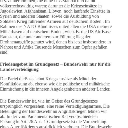
USA unternommen, die ohne UN-Mandat und damit
völkerrechtswidrig waren; darunter die Kriegseinsätze in
Jugoslawien, Afghanistan, Libyen, noch laufende Einsätze in
Syrien und anderen Staaten, sowie die Ausbildung von
Soldaten Krieg führender Armeen auf deutschem Boden . Im
Rahmen des NATO-Bündnisses unterhalten die USA mehrere
Militärbasen auf deutschem Boden, wie z.B. die US Air Base
Ramstein, die unter anderem zur Führung illegaler
Drohnenangriffe genutzt wird, denen bis jetzt insbesondere in
Nahost und Afrika Tausende Menschen zum Opfer gefallen
sind.
Friedensgebot im Grundgesetz – Bundeswehr nur für die
Landesverteidigung
Die Partei dieBasis lehnt Kriegseinsätze als Mittel der
Konfliktlösung ab, ebenso wie die politische und militärische
Einmischung in die inneren Angelegenheiten anderer Länder.
Die Bundeswehr ist, wie im Geiste des Grundgesetzes
ursprünglich vorgesehen, eine reine Verteidigungsarmee. Die
Beteiligung der Bundeswehr an Angriffskriegen lehnen wir
ab. In der vom Parlamentarischen Rat verabschiedeten
Fassung in Art. 26 Abs. 1 Grundgesetz ist die Vorbereitung
eines Angriffskrieges ausdrücklich verboten. Die Bundeswehr