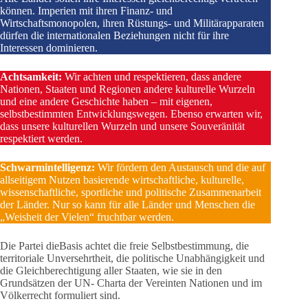
können. Imperien mit ihren Finanz- und
Wirtschaftsmonopolen, ihren Rüstungs- und Militärapparaten
dürfen die internationalen Beziehungen nicht für ihre
Interessen dominieren.
Achtsamkeit:
Wir achten und respektieren, dass andere
Nationen, Staaten und Regionen andere kulturelle Wurzeln
und eine andere Geschichte haben – mit eigenen,
selbstbestimmten Entwicklungswegen. Ebenso erwarten wir,
dass unsere kulturellen Wurzeln und unsere Souveränität
respektiert werden.
Schwarmintelligenz:
Wir fördern den Austausch und die auf
allseitigem Nutzen basierende wirtschaftliche, kulturelle,
wissenschaftliche, sportliche und politische Zusammenarbeit
der Länder. Nur so kann für alle Länder und Menschen die
„Weisheit der Vielen“ fruchtbar werden.
Die Partei dieBasis achtet die freie Selbstbestimmung, die
territoriale Unversehrtheit, die politische Unabhängigkeit und
die Gleichberechtigung aller Staaten, wie sie in den
Grundsätzen der UN- Charta der Vereinten Nationen und im
Völkerrecht formuliert sind.