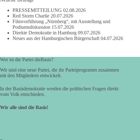
PRESSEMITTEILUNG
02.08.2026
Red Storm Charlie
20.07.2026
Filmvorführung „Nürnberg“, mit Ausstellung und
Podiumsdiskussion
15.07.2026
Direkte Demokratie in Hamburg
09.07.2026
Neues aus der Hamburgischen Bürgerschaft
04.07.2026
Wer ist die Partei dieBasis?
Wir sind eine neue Partei, die ihr Parteiprogramm zusammen
mit den Mitgliedern entwickelt.
In der Basisdemokratie werden die politischen Fragen direkt
vom Volk entschieden.
Wir alle sind die Basis!