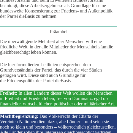
Bundesvorstand und beim Erweiterten Bundesvorstand
beantragt, diese Arbeitsergebnisse als Grundlage für eine
bundesweite Konsensierung zur Friedens- und Außenpolitik
der Partei dieBasis zu nehmen.
Präambel
Die überwältigende Mehrheit aller Menschen will eine
friedliche Welt, in der alle Mitglieder der Menschheitsfamilie
gleichberechtigt leben können.
Die hier formulierten Leitlinien entsprechen dem
Grundverständnis der Partei, das durch die vier Säulen
getragen wird. Diese sind auch Grundlage für
die Friedenspolitik der Partei dieBasis.
Freiheit:
In allen Ländern dieser Welt wollen die Menschen
in Freiheit und Frieden leben; frei von Dominanz, egal ob
finanzieller, wirtschaftlicher, politischer oder militärischer Art.
Machtbegrenzung:
Das Völkerrecht der Charta der
Vereinten Nationen dient dazu, alle Länder – und seien sie
noch so klein und besonders – völkerrechtlich gleichzustellen.
Alle Länder sollen ihre Interessen gleichberechtigt vertreten