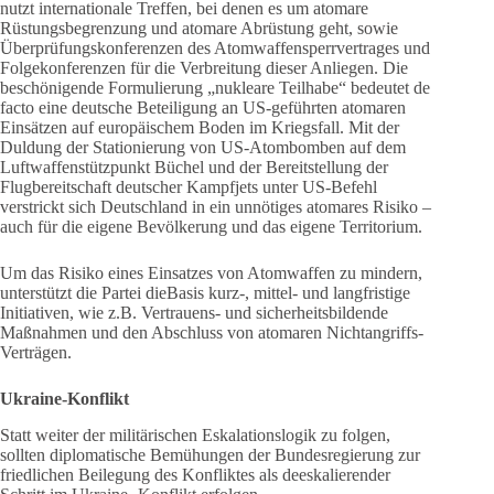
nutzt internationale Treffen, bei denen es um atomare
Rüstungsbegrenzung und atomare Abrüstung geht, sowie
Überprüfungskonferenzen des Atomwaffensperrvertrages und
Folgekonferenzen für die Verbreitung dieser Anliegen. Die
beschönigende Formulierung „nukleare Teilhabe“ bedeutet de
facto eine deutsche Beteiligung an US-geführten atomaren
Einsätzen auf europäischem Boden im Kriegsfall. Mit der
Duldung der Stationierung von US-Atombomben auf dem
Luftwaffenstützpunkt Büchel und der Bereitstellung der
Flugbereitschaft deutscher Kampfjets unter US-Befehl
verstrickt sich Deutschland in ein unnötiges atomares Risiko –
auch für die eigene Bevölkerung und das eigene Territorium.
Um das Risiko eines Einsatzes von Atomwaffen zu mindern,
unterstützt die Partei dieBasis kurz-, mittel- und langfristige
Initiativen, wie z.B. Vertrauens- und sicherheitsbildende
Maßnahmen und den Abschluss von atomaren Nichtangriffs-
Verträgen.
Ukraine-Konflikt
Statt weiter der militärischen Eskalationslogik zu folgen,
sollten diplomatische Bemühungen der Bundesregierung zur
friedlichen Beilegung des Konfliktes als deeskalierender