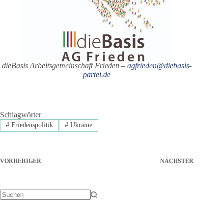
dieBasis Arbeitsgemeinschaft Frieden
–
agfrieden@diebasis-
partei.de
Schlagwörter
#
Friedenspolitik
#
Ukraine
VORHERIGER
NÄCHSTER
Keine
Ergebnisse