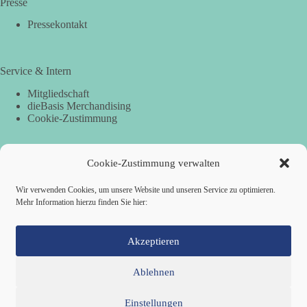
Presse
Pressekontakt
Service & Intern
Mitgliedschaft
dieBasis Merchandising
Cookie-Zustimmung
Cookie-Zustimmung verwalten
Spenden
Per Banküberweisung:
Wir verwenden Cookies, um unsere Website und unseren Service zu optimieren.
Mehr Information hierzu finden Sie hier:
dieBasis Landesverband Hamburg
IBAN: DE87 2019 0003 0002 2499 01
BIC: GENODEF1HH2
Akzeptieren
Ablehnen
Einstellungen
Mitglied werden
Kontakt
Cookie-Richtlinie (EU)