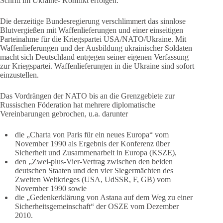
Schritt im Ukraine- Konflikt erfolgen.
Die derzeitige Bundesregierung verschlimmert das sinnlose
Blutvergießen mit Waffenlieferungen und einer einseitigen
Parteinahme für die Kriegspartei USA/NATO/Ukraine. Mit
Waffenlieferungen und der Ausbildung ukrainischer Soldaten
macht sich Deutschland entgegen seiner eigenen Verfassung
zur Kriegspartei. Waffenlieferungen in die Ukraine sind sofort
einzustellen.
Das Vordrängen der NATO bis an die Grenzgebiete zur
Russischen Föderation hat mehrere diplomatische
Vereinbarungen gebrochen, u.a. darunter
die „Charta von Paris für ein neues Europa“ vom
November 1990 als Ergebnis der Konferenz über
Sicherheit und Zusammenarbeit in Europa (KSZE),
den „Zwei-plus-Vier-Vertrag zwischen den beiden
deutschen Staaten und den vier Siegermächten des
Zweiten Weltkrieges (USA, UdSSR, F, GB) vom
November 1990 sowie
die „Gedenkerklärung von Astana auf dem Weg zu einer
Sicherheitsgemeinschaft“ der OSZE vom Dezember
2010.