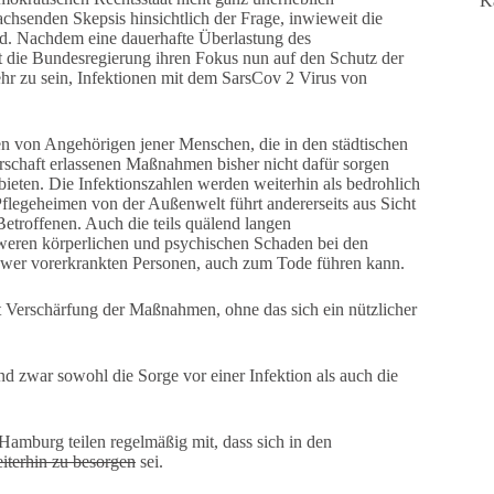
K
achsenden Skepsis hinsichtlich der Frage, inwieweit die
nd. Nachdem eine dauerhafte Überlastung des
nt die Bundesregierung ihren Fokus nun auf den Schutz der
hr zu sein, Infektionen mit dem SarsCov 2 Virus von
 von Angehörigen jener Menschen, die in den städtischen
schaft erlassenen Maßnahmen bisher nicht dafür sorgen
eten. Die Infektionszahlen werden weiterhin als bedrohlich
legeheimen von der Außenwelt führt andererseits aus Sicht
troffenen. Auch die teils quälend langen
eren körperlichen und psychischen Schaden bei den
chwer vorerkrankten Personen, auch zum Tode führen kann.
t Verschärfung der Maßnahmen, ohne das sich ein nützlicher
d zwar sowohl die Sorge vor einer Infektion als auch die
amburg teilen regelmäßig mit, dass sich in den
iterhin zu besorgen
sei.