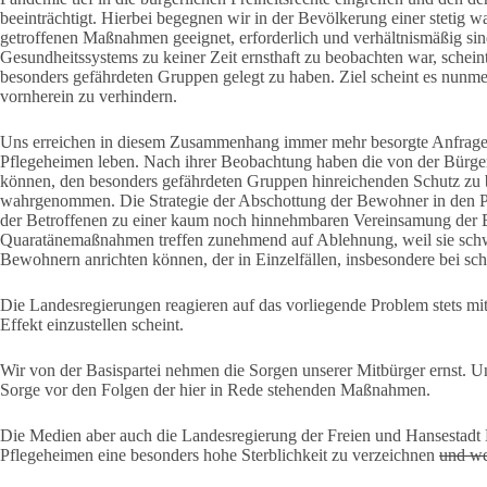
beeinträchtigt. Hierbei begegnen wir in der Bevölkerung einer stetig w
getroffenen Maßnahmen geeignet, erforderlich und verhältnismäßig si
Gesundheitssystems zu keiner Zeit ernsthaft zu beobachten war, schei
besonders gefährdeten Gruppen gelegt zu haben. Ziel scheint es nunme
vornherein zu verhindern.
Uns erreichen in diesem Zusammenhang immer mehr besorgte Anfragen
Pflegeheimen leben. Nach ihrer Beobachtung haben die von der Bürger
können, den besonders gefährdeten Gruppen hinreichenden Schutz zu bi
wahrgenommen. Die Strategie der Abschottung der Bewohner in den Pf
der Betroffenen zu einer kaum noch hinnehmbaren Vereinsamung der Be
Quaratänemaßnahmen treffen zunehmend auf Ablehnung, weil sie schw
Bewohnern anrichten können, der in Einzelfällen, insbesondere bei s
Die Landesregierungen reagieren auf das vorliegende Problem stets mi
Effekt einzustellen scheint.
Wir von der Basispartei nehmen die Sorgen unserer Mitbürger ernst. Un
Sorge vor den Folgen der hier in Rede stehenden Maßnahmen.
Die Medien aber auch die Landesregierung der Freien und Hansestadt H
Pflegeheimen eine besonders hohe Sterblichkeit zu verzeichnen
und we