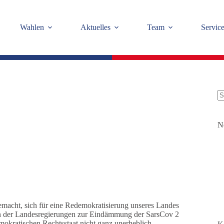
Wahlen
Aktuelles
Team
Servic
K
Er
N
gemacht, sich für eine Redemokratisierung unseres Landes
en der Landesregierungen zur Eindämmung der SarsCov 2
emokratischen Rechtsstaat nicht ganz unerheblich