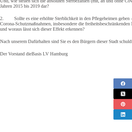
Und, wie stellen sich die absoluten Sterbezahlen (mit, an und ohne Co
Jahren 2015 bis 2019 dar?
2. Sollte es eine erhöhte Sterblichkeit in den Pflegeheimen geben –
Corona-Schutzmaßnahmen, insbesondere die freiheitsbeschränkenden M
und woraus lässt sich dieser Effekt erkennen?
Nach unserem Dafürhalten sind Sie es den Bürgern dieser Stadt schuldi
Der Vorstand dieBasis LV Hamburg