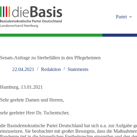
Zum
Inhalt
springen
Partei
Senats-Anfrage zu Sterbefällen in den Pflegeheimen
22.04.2021
Redaktion
Statements
Hamburg, 13.01.2021
Sehr geehrte Damen und Herren,
sehr geehrter Herr Dr. Tschentscher,
die Basisdemokratische Partei Deutschland hat sich u.a. zur Aufgabe 
einzusetzen. Sie beobachtet mit großer Besorgnis, dass die Maßnahm
Pandemie tief in die bürgerlichen Freiheitsrechte eingreifen und den d