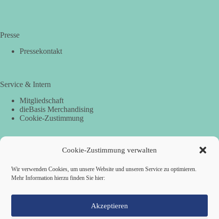
Presse
Pressekontakt
Service & Intern
Mitgliedschaft
dieBasis Merchandising
Cookie-Zustimmung
Cookie-Zustimmung verwalten
Spenden
Per Banküberweisung:
Wir verwenden Cookies, um unsere Website und unseren Service zu optimieren.
Mehr Information hierzu finden Sie hier:
dieBasis Landesverband Hamburg
IBAN: DE87 2019 0003 0002 2499 01
BIC: GENODEF1HH2
Akzeptieren