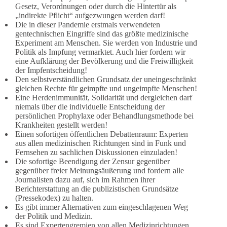
Gesetz, Verordnungen oder durch die Hintertür als
„indirekte Pflicht“ aufgezwungen werden darf!
Die in dieser Pandemie erstmals verwendeten
gentechnischen Eingriffe sind das größte medizinische
Experiment am Menschen. Sie werden von Industrie und
Politik als Impfung vermarktet. Auch hier fordern wir
eine Aufklärung der Bevölkerung und die Freiwilligkeit
der Impfentscheidung!
Den selbstverständlichen Grundsatz der uneingeschränkt
gleichen Rechte für geimpfte und ungeimpfte Menschen!
Eine Herdenimmunität, Solidarität und dergleichen darf
niemals über die individuelle Entscheidung der
persönlichen Prophylaxe oder Behandlungsmethode bei
Krankheiten gestellt werden!
Einen sofortigen öffentlichen Debattenraum: Experten
aus allen medizinischen Richtungen sind in Funk und
Fernsehen zu sachlichen Diskussionen einzuladen!
Die sofortige Beendigung der Zensur gegenüber
gegenüber freier Meinungsäußerung und fordern alle
Journalisten dazu auf, sich im Rahmen ihrer
Berichterstattung an die publizistischen Grundsätze
(Pressekodex) zu halten.
Es gibt immer Alternativen zum eingeschlagenen Weg
der Politik und Medizin.
Es sind Expertengremien von allen Medizinrichtungen