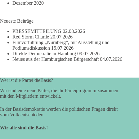
Dezember 2020
Neueste Beiträge
PRESSEMITTEILUNG
02.08.2026
Red Storm Charlie
20.07.2026
Filmvorführung „Nürnberg“, mit Ausstellung und
Podiumsdiskussion
15.07.2026
Direkte Demokratie in Hamburg
09.07.2026
Neues aus der Hamburgischen Bürgerschaft
04.07.2026
Wer ist die Partei dieBasis?
Wir sind eine neue Partei, die ihr Parteiprogramm zusammen
mit den Mitgliedern entwickelt.
In der Basisdemokratie werden die politischen Fragen direkt
vom Volk entschieden.
Wir alle sind die Basis!