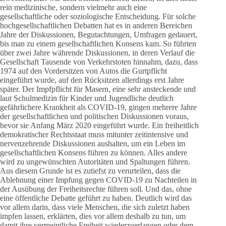
rein medizinische, sondern vielmehr auch eine
gesellschaftliche oder soziologische Entscheidung. Für solche
hochgesellschaftlichen Debatten hat es in anderen Bereichen
Jahre der Diskussionen, Begutachtungen, Umfragen gedauert,
bis man zu einem gesellschaftlichen Konsens kam. So führten
über zwei Jahre währende Diskussionen, in deren Verlauf die
Gesellschaft Tausende von Verkehrstoten hinnahm, dazu, dass
1974 auf den Vordersitzen von Autos die Gurtpflicht
eingeführt wurde, auf den Rücksitzen allerdings erst Jahre
später. Der Impfpflicht für Masern, eine sehr ansteckende und
laut Schulmedizin für Kinder und Jugendliche deutlich
gefährlichere Krankheit als COVID-19, gingen mehrere Jahre
der gesellschaftlichen und politischen Diskussionen voraus,
bevor sie Anfang März 2020 eingeführt wurde. Ein freiheitlich
demokratischer Rechtsstaat muss mitunter zeitintensive und
nervenzehrende Diskussionen aushalten, um ein Leben im
gesellschaftlichen Konsens führen zu können. Alles andere
wird zu ungewünschten Autoritäten und Spaltungen führen.
Aus diesem Grunde ist es zutiefst zu verurteilen, dass die
Ablehnung einer Impfung gegen COVID-19 zu Nachteilen in
der Ausübung der Freiheitsrechte führen soll. Und das, ohne
eine öffentliche Debatte geführt zu haben. Deutlich wird das
vor allem darin, dass viele Menschen, die sich zuletzt haben
impfen lassen, erklärten, dies vor allem deshalb zu tun, um
damit ihre vermeintliche Freiheit wiederzuerlangen oder dem