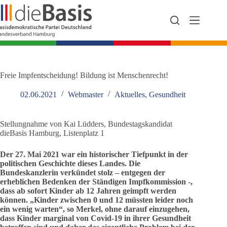
Zum
Inhalt
springen
Freie Impfentscheidung! Bildung ist Menschenrecht!
02.06.2021
Webmaster
Aktuelles
,
Gesundheit
Stellungnahme von Kai Lüdders, Bundestagskandidat
dieBasis Hamburg, Listenplatz 1
Der 27. Mai 2021 war ein historischer Tiefpunkt in der
politischen Geschichte dieses Landes. Die
Bundeskanzlerin verkündet stolz – entgegen der
erheblichen Bedenken der Ständigen Impfkommission -,
dass ab sofort Kinder ab 12 Jahren geimpft werden
können. „Kinder zwischen 0 und 12 müssten leider noch
ein wenig warten“, so Merkel, ohne darauf einzugehen,
dass Kinder marginal von Covid-19 in ihrer Gesundheit