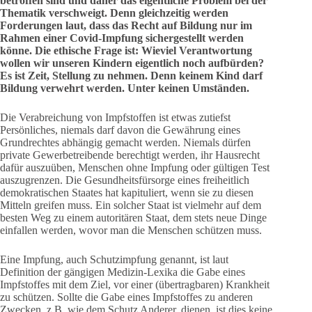
betroffen sind und daher das eigentliche Problem bei der
Thematik verschweigt. Denn gleichzeitig werden
Forderungen laut, dass das Recht auf Bildung nur im
Rahmen einer Covid-Impfung sichergestellt werden
könne. Die ethische Frage ist: Wieviel Verantwortung
wollen wir unseren Kindern eigentlich noch aufbürden?
Es ist Zeit, Stellung zu nehmen. Denn keinem Kind darf
Bildung verwehrt werden. Unter keinen Umständen.
Die Verabreichung von Impfstoffen ist etwas zutiefst
Persönliches, niemals darf davon die Gewährung eines
Grundrechtes abhängig gemacht werden. Niemals dürfen
private Gewerbetreibende berechtigt werden, ihr Hausrecht
dafür auszuüben, Menschen ohne Impfung oder gültigen Test
auszugrenzen. Die Gesundheitsfürsorge eines freiheitlich
demokratischen Staates hat kapituliert, wenn sie zu diesen
Mitteln greifen muss. Ein solcher Staat ist vielmehr auf dem
besten Weg zu einem autoritären Staat, dem stets neue Dinge
einfallen werden, wovor man die Menschen schützen muss.
Eine Impfung, auch Schutzimpfung genannt, ist laut
Definition der gängigen Medizin-Lexika die Gabe eines
Impfstoffes mit dem Ziel, vor einer (übertragbaren) Krankheit
zu schützen. Sollte die Gabe eines Impfstoffes zu anderen
Zwecken, z.B. wie dem Schutz Anderer, dienen, ist dies keine