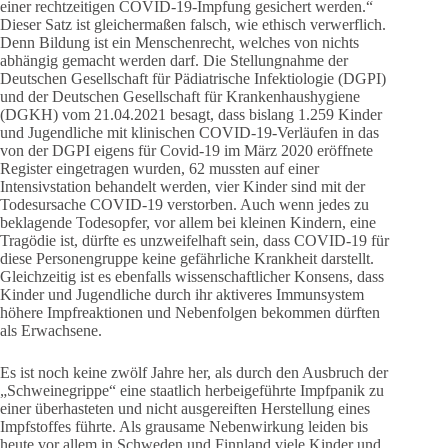
einer rechtzeitigen COVID-19-Impfung gesichert werden.“
Dieser Satz ist gleichermaßen falsch, wie ethisch verwerflich.
Denn Bildung ist ein Menschenrecht, welches von nichts
abhängig gemacht werden darf. Die Stellungnahme der
Deutschen Gesellschaft für Pädiatrische Infektiologie (DGPI)
und der Deutschen Gesellschaft für Krankenhaushygiene
(DGKH) vom 21.04.2021 besagt, dass bislang 1.259 Kinder
und Jugendliche mit klinischen COVID-19-Verläufen in das
von der DGPI eigens für Covid-19 im März 2020 eröffnete
Register eingetragen wurden, 62 mussten auf einer
Intensivstation behandelt werden, vier Kinder sind mit der
Todesursache COVID-19 verstorben. Auch wenn jedes zu
beklagende Todesopfer, vor allem bei kleinen Kindern, eine
Tragödie ist, dürfte es unzweifelhaft sein, dass COVID-19 für
diese Personengruppe keine gefährliche Krankheit darstellt.
Gleichzeitig ist es ebenfalls wissenschaftlicher Konsens, dass
Kinder und Jugendliche durch ihr aktiveres Immunsystem
höhere Impfreaktionen und Nebenfolgen bekommen dürften
als Erwachsene.
Es ist noch keine zwölf Jahre her, als durch den Ausbruch der
„Schweinegrippe“ eine staatlich herbeigeführte Impfpanik zu
einer überhasteten und nicht ausgereiften Herstellung eines
Impfstoffes führte. Als grausame Nebenwirkung leiden bis
heute vor allem in Schweden und Finnland viele Kinder und