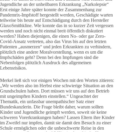
Jugendliche an der unheilbaren Erkrankung „Narkolepsie“
Erst einige Jahre später konnte der Zusammenhang zur
Pandemrix-Impfstoff hergestellt werden, Geschädigte warten
teilweise bis heute auf Entschädigung durch den Hersteller
GlaxoSmithkline. Wie konnte das in so kurzer Zeit vergessen
werden und noch nicht einmal breit öffentlich diskutiert
werden? Haben diejenigen, die einen No- oder gar Zero-
Covid-Ansatz vertreten, also das Virus bis auf den letzten
Patienten „ausmerzen“ und jeden Erkrankten zu verhindern,
plötzlich eine andere Moralvorstellung, wenn es um die
Impfschäden geht? Denn bei den Impfungen sind die
Nebenfolgen plötzlich Ausdruck des allgemeinen
Lebensrisikos.
Merkel ließ sich vor einigen Wochen mit den Worten zitieren:
„Wir werden also im Herbst eine schwierige Situation an den
Grundschulen haben. Dort müssen wir uns auf den Betrieb
mit ungeimpften Kindern einstellen.“ Ungeachtet der
Thematik, ein unfassbar unempathischer Satz einer
Bundeskanzlerin. Die Frage bleibt daher, warum sollten
Kinder und Jugendliche geimpft werden, soweit sie keine
schweren Vorerkrankungen haben? Lassen Eltern ihre Kinder
im Zweifel nur impfen, damit sie damit den Besuch zu einer
Schule ermöglichen oder die unbeschwerte Reise in den