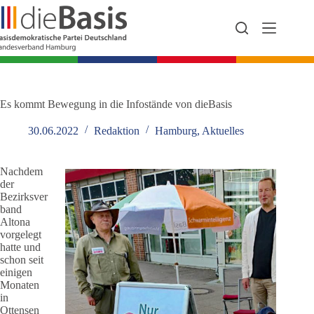
Zum
Inhalt
springen
Es kommt Bewegung in die Infostände von dieBasis
30.06.2022
Redaktion
Hamburg
,
Aktuelles
Nachdem
der
Bezirksver
band
Altona
vorgelegt
hatte und
schon seit
einigen
Monaten
in
Ottensen