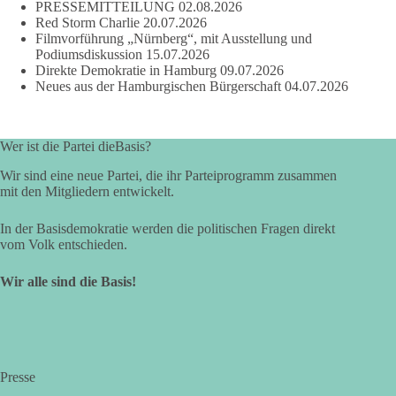
PRESSEMITTEILUNG
02.08.2026
Red Storm Charlie
20.07.2026
Filmvorführung „Nürnberg“, mit Ausstellung und
Podiumsdiskussion
15.07.2026
Direkte Demokratie in Hamburg
09.07.2026
Neues aus der Hamburgischen Bürgerschaft
04.07.2026
Wer ist die Partei dieBasis?
Wir sind eine neue Partei, die ihr Parteiprogramm zusammen
mit den Mitgliedern entwickelt.
In der Basisdemokratie werden die politischen Fragen direkt
vom Volk entschieden.
Wir alle sind die Basis!
Presse