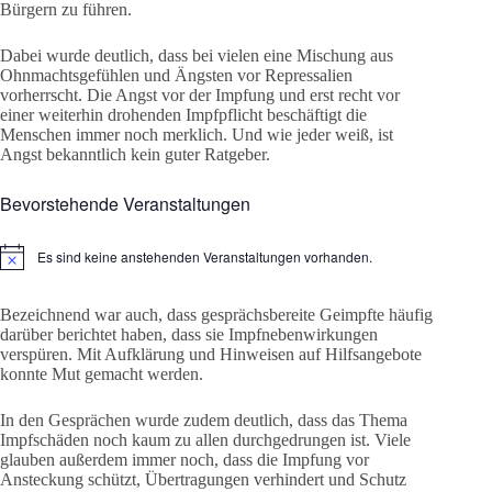
Bürgern zu führen.
Dabei wurde deutlich, dass bei vielen eine Mischung aus
Ohnmachtsgefühlen und Ängsten vor Repressalien
vorherrscht. Die Angst vor der Impfung und erst recht vor
einer weiterhin drohenden Impfpflicht beschäftigt die
Menschen immer noch merklich. Und wie jeder weiß, ist
Angst bekanntlich kein guter Ratgeber.
Bevorstehende Veranstaltungen
Es sind keine anstehenden Veranstaltungen vorhanden.
H
i
n
Bezeichnend war auch, dass gesprächsbereite Geimpfte häufig
w
e
darüber berichtet haben, dass sie Impfnebenwirkungen
i
verspüren. Mit Aufklärung und Hinweisen auf Hilfsangebote
s
konnte Mut gemacht werden.
In den Gesprächen wurde zudem deutlich, dass das Thema
Impfschäden noch kaum zu allen durchgedrungen ist. Viele
glauben außerdem immer noch, dass die Impfung vor
Ansteckung schützt, Übertragungen verhindert und Schutz