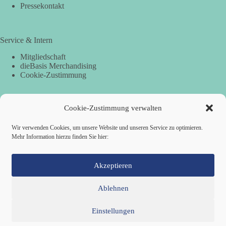
Pressekontakt
Service & Intern
Mitgliedschaft
dieBasis Merchandising
Cookie-Zustimmung
Cookie-Zustimmung verwalten
Spenden
Per Banküberweisung:
Wir verwenden Cookies, um unsere Website und unseren Service zu optimieren.
Mehr Information hierzu finden Sie hier:
dieBasis Landesverband Hamburg
IBAN: DE87 2019 0003 0002 2499 01
BIC: GENODEF1HH2
Akzeptieren
Ablehnen
Einstellungen
Mitglied werden
Kontakt
Cookie-Richtlinie (EU)
Datenschutzerklärung
Impressum