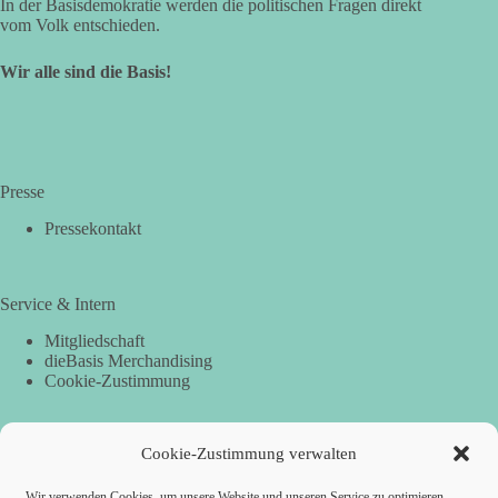
In der Basisdemokratie werden die politischen Fragen direkt
vom Volk entschieden.
Wir alle sind die Basis!
Presse
Pressekontakt
Service & Intern
Mitgliedschaft
dieBasis Merchandising
Cookie-Zustimmung
Cookie-Zustimmung verwalten
Spenden
Per Banküberweisung:
Wir verwenden Cookies, um unsere Website und unseren Service zu optimieren.