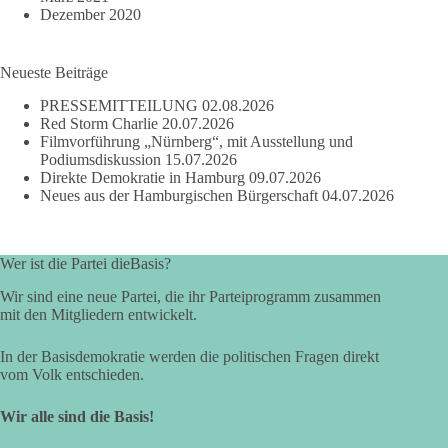
Dezember 2020
Neueste Beiträge
PRESSEMITTEILUNG
02.08.2026
Red Storm Charlie
20.07.2026
Filmvorführung „Nürnberg“, mit Ausstellung und
Podiumsdiskussion
15.07.2026
Direkte Demokratie in Hamburg
09.07.2026
Neues aus der Hamburgischen Bürgerschaft
04.07.2026
Wer ist die Partei dieBasis?
Wir sind eine neue Partei, die ihr Parteiprogramm zusammen
mit den Mitgliedern entwickelt.
In der Basisdemokratie werden die politischen Fragen direkt
vom Volk entschieden.
Wir alle sind die Basis!