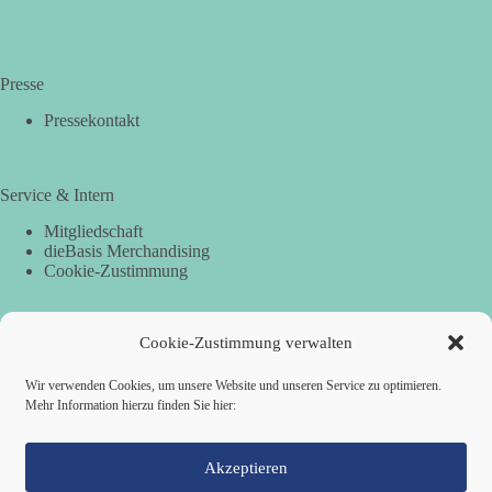
Presse
Pressekontakt
Service & Intern
Mitgliedschaft
dieBasis Merchandising
Cookie-Zustimmung
Cookie-Zustimmung verwalten
Spenden
Per Banküberweisung:
Wir verwenden Cookies, um unsere Website und unseren Service zu optimieren.
Mehr Information hierzu finden Sie hier:
dieBasis Landesverband Hamburg
IBAN: DE87 2019 0003 0002 2499 01
BIC: GENODEF1HH2
Akzeptieren