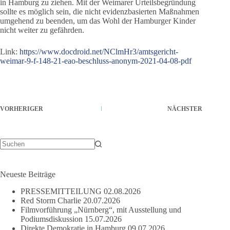
in Hamburg zu ziehen. Mit der Weimarer Urteilsbegründung
sollte es möglich sein, die nicht evidenzbasierten Maßnahmen
umgehend zu beenden, um das Wohl der Hamburger Kinder
nicht weiter zu gefährden.
Link:
https://www.docdroid.net/NClmHr3/amtsgericht-
weimar-9-f-148-21-eao-beschluss-anonym-2021-04-08-pdf
VORHERIGER
NÄCHSTER
Keine
Ergebnisse
Neueste Beiträge
PRESSEMITTEILUNG
02.08.2026
Red Storm Charlie
20.07.2026
Filmvorführung „Nürnberg“, mit Ausstellung und
Podiumsdiskussion
15.07.2026
Direkte Demokratie in Hamburg
09.07.2026