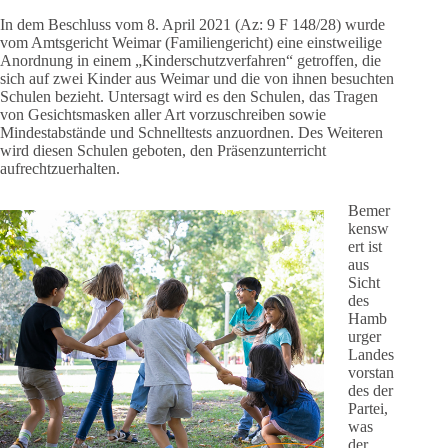
In dem Beschluss vom 8. April 2021 (Az: 9 F 148/28) wurde
vom Amtsgericht Weimar (Familiengericht) eine einstweilige
Anordnung in einem „Kinderschutzverfahren“ getroffen, die
sich auf zwei Kinder aus Weimar und die von ihnen besuchten
Schulen bezieht. Untersagt wird es den Schulen, das Tragen
von Gesichtsmasken aller Art vorzuschreiben sowie
Mindestabstände und Schnelltests anzuordnen. Des Weiteren
wird diesen Schulen geboten, den Präsenzunterricht
aufrechtzuerhalten.
Bemer
kensw
ert ist
aus
Sicht
des
Hamb
urger
Landes
vorstan
des der
Partei,
was
der