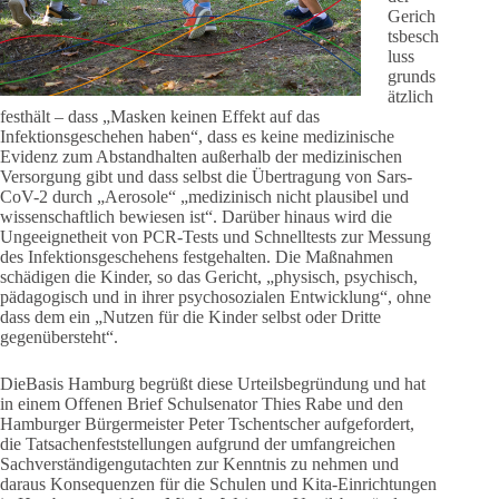
Gerich
tsbesch
luss
grunds
ätzlich
festhält – dass „Masken keinen Effekt auf das
Infektionsgeschehen haben“, dass es keine medizinische
Evidenz zum Abstandhalten außerhalb der medizinischen
Versorgung gibt und dass selbst die Übertragung von Sars-
CoV-2 durch „Aerosole“ „medizinisch nicht plausibel und
wissenschaftlich bewiesen ist“. Darüber hinaus wird die
Ungeeignetheit von PCR-Tests und Schnelltests zur Messung
des Infektionsgeschehens festgehalten. Die Maßnahmen
schädigen die Kinder, so das Gericht, „physisch, psychisch,
pädagogisch und in ihrer psychosozialen Entwicklung“, ohne
dass dem ein „Nutzen für die Kinder selbst oder Dritte
gegenübersteht“.
DieBasis Hamburg begrüßt diese Urteilsbegründung und hat
in einem Offenen Brief Schulsenator Thies Rabe und den
Hamburger Bürgermeister Peter Tschentscher aufgefordert,
die Tatsachenfeststellungen aufgrund der umfangreichen
Sachverständigengutachten zur Kenntnis zu nehmen und
daraus Konsequenzen für die Schulen und Kita-Einrichtungen