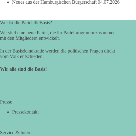
Neues aus der Hamburgischen Bürgerschaft
04.07.2026
Wer ist die Partei dieBasis?
Wir sind eine neue Partei, die ihr Parteiprogramm zusammen
mit den Mitgliedern entwickelt.
In der Basisdemokratie werden die politischen Fragen direkt
vom Volk entschieden.
Wir alle sind die Basis!
Presse
Pressekontakt
Service & Intern