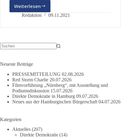
Weiterlesen
Stopp
der
Redaktion
09.11.2021
gesellschaftlichen
Spaltung:
Keine
Diskriminierung
ungeimpfter
Menschen
Keine
Ergebnisse
Neueste Beiträge
PRESSEMITTEILUNG
02.08.2026
Red Storm Charlie
20.07.2026
Filmvorführung „Nürnberg“, mit Ausstellung und
Podiumsdiskussion
15.07.2026
Direkte Demokratie in Hamburg
09.07.2026
Neues aus der Hamburgischen Bürgerschaft
04.07.2026
Kategorien
Aktuelles
(207)
Direkte Demokratie
(14)