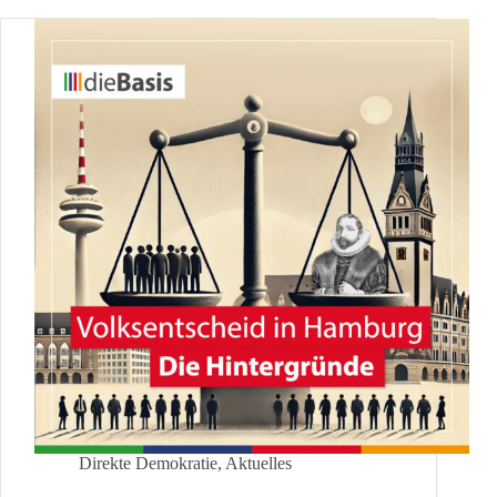
Demokratie
in
Hamburg?
Direkte Demokratie
,
Aktuelles