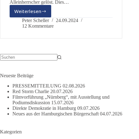
Alleinherrscher gelöst. Dies…
Weiterlesen
Die
Geschichte
Peter Scheller
24.09.2024
der
12 Kommentare
direkten
Demokratie
in
Hamburg
Keine
Ergebnisse
Neueste Beiträge
PRESSEMITTEILUNG
02.08.2026
Red Storm Charlie
20.07.2026
Filmvorführung „Nürnberg“, mit Ausstellung und
Podiumsdiskussion
15.07.2026
Direkte Demokratie in Hamburg
09.07.2026
Neues aus der Hamburgischen Bürgerschaft
04.07.2026
Kategorien