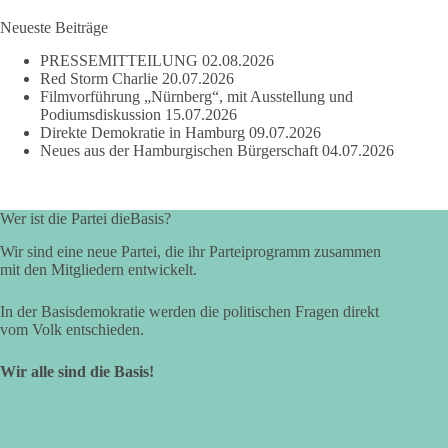
Neueste Beiträge
PRESSEMITTEILUNG
02.08.2026
Red Storm Charlie
20.07.2026
Filmvorführung „Nürnberg“, mit Ausstellung und
Podiumsdiskussion
15.07.2026
Direkte Demokratie in Hamburg
09.07.2026
Neues aus der Hamburgischen Bürgerschaft
04.07.2026
Wer ist die Partei dieBasis?
Wir sind eine neue Partei, die ihr Parteiprogramm zusammen
mit den Mitgliedern entwickelt.
In der Basisdemokratie werden die politischen Fragen direkt
vom Volk entschieden.
Wir alle sind die Basis!