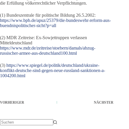
die Erfüllung völkerrechtlicher Verpflichtungen.
(1) Bundeszentrale für politische Bildung 26.5.2002:
https://www.bpb.de/apuz/25379/die-bundeswehr-reform-aus-
buendnispolitischer-sicht?p=all
(2) MDR Zeitreise: Ex-Sowjettruppen verlassen
Mitteldeutschland
https://www.mdr.de/zeitreise/stoebern/damals/abzug-
russischer-armee-aus-deutschland100.html
(3)
https://www.spiegel.de/politik/deutschland/ukraine-
konflikt-deutsche-sind-gegen-neue-russland-sanktionen-a-
1004200.html
VORHERIGER
NÄCHSTER
Keine