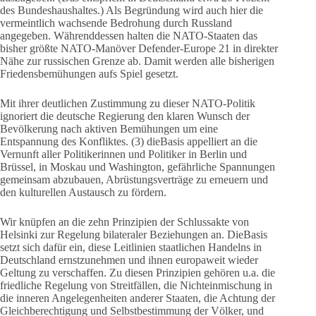
des Bundeshaushaltes.) Als Begründung wird auch hier die
vermeintlich wachsende Bedrohung durch Russland
angegeben. Währenddessen halten die NATO-Staaten das
bisher größte NATO-Manöver Defender-Europe 21 in direkter
Nähe zur russischen Grenze ab. Damit werden alle bisherigen
Friedensbemühungen aufs Spiel gesetzt.
Mit ihrer deutlichen Zustimmung zu dieser NATO-Politik
ignoriert die deutsche Regierung den klaren Wunsch der
Bevölkerung nach aktiven Bemühungen um eine
Entspannung des Konfliktes. (3) dieBasis appelliert an die
Vernunft aller Politikerinnen und Politiker in Berlin und
Brüssel, in Moskau und Washington, gefährliche Spannungen
gemeinsam abzubauen, Abrüstungsverträge zu erneuern und
den kulturellen Austausch zu fördern.
Wir knüpfen an die zehn Prinzipien der Schlussakte von
Helsinki zur Regelung bilateraler Beziehungen an. DieBasis
setzt sich dafür ein, diese Leitlinien staatlichen Handelns in
Deutschland ernstzunehmen und ihnen europaweit wieder
Geltung zu verschaffen. Zu diesen Prinzipien gehören u.a. die
friedliche Regelung von Streitfällen, die Nichteinmischung in
die inneren Angelegenheiten anderer Staaten, die Achtung der
Gleichberechtigung und Selbstbestimmung der Völker, und