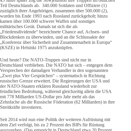
45 Jahre später zog die Sowjetunion ihre Truppen im östlichen
Teil Deutschlands ab. 340.000 Soldaten und Offiziere (1)
zuzüglich ihrer Angehörigen, zusammen über 500.000 (2),
wurden bis Ende 1993 nach Russland zurückgeholt; hinzu
kamen über 100.000 schwere Waffen und sonstiges
militärisches Gerät. Damals tat sich die als
„Friedensdividende“ bezeichnete Chance auf, Achsen- und
Blockdenken zu überwinden, und an die Schlussakte der
„Konferenz über Sicherheit und Zusammenarbeit in Europa“
(KSZE) in Helsinki 1975 anzuknüpfen.
Und heute? Die NATO-Truppen sind nicht nur in
Deutschland verblieben. Die NATO hat sich – entgegen dem
Versprechen der damaligen Verhandler in den sogenannten
„Zwei plus Vier Gesprächen“ – systematisch in Richtung
russischer Grenze erweitert. Die Regierungen der USA und
der NATO-Staaten erklären Russland wiederholt zur
feindlichen Bedrohung, während gleichzeitig allein die USA
mit 778 Milliarden US-Dollar pro Jahr mehr als das
Zehnfache als die Russische Föderation (62 Milliarden) in ihre
Streitkräfte investieren.
Seit 2014 wird nun eine Politik der weiteren Aufrüstung mit
dem Ziel verfolgt, bis zu 2 Prozent des BIPs für Rüstung
auszugeben. (Das entspricht in Deutschland etwa 20 Prozent