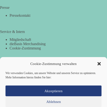
Presse
Pressekontakt
Service & Intern
Mitgliedschaft
dieBasis Merchandising
Cookie-Zustimmung
Cookie-Zustimmung verwalten
Spenden
Per Banküberweisung:
Wir verwenden Cookies, um unsere Website und unseren Service zu optimieren.
Mehr Information hierzu finden Sie hier:
dieBasis Landesverband Hamburg
IBAN: DE87 2019 0003 0002 2499 01
BIC: GENODEF1HH2
Akzeptieren
Ablehnen