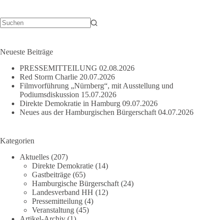
Blick
hinter
die
Kulissen
Keine
Ergebnisse
der
Macht
Neueste Beiträge
PRESSEMITTEILUNG
02.08.2026
Red Storm Charlie
20.07.2026
Filmvorführung „Nürnberg“, mit Ausstellung und
Podiumsdiskussion
15.07.2026
Direkte Demokratie in Hamburg
09.07.2026
Neues aus der Hamburgischen Bürgerschaft
04.07.2026
Kategorien
Aktuelles
(207)
Direkte Demokratie
(14)
Gastbeiträge
(65)
Hamburgische Bürgerschaft
(24)
Landesverband HH
(12)
Pressemitteilung
(4)
Veranstaltung
(45)
Artikel-Archiv
(1)