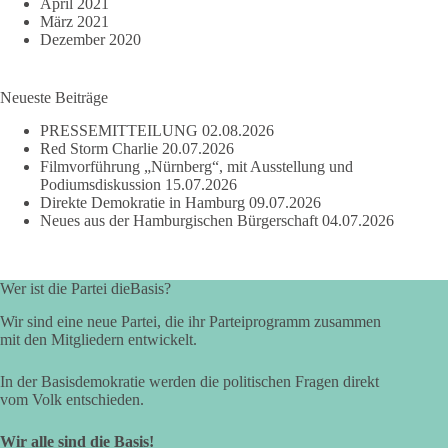
April 2021
März 2021
Dezember 2020
Neueste Beiträge
PRESSEMITTEILUNG
02.08.2026
Red Storm Charlie
20.07.2026
Filmvorführung „Nürnberg“, mit Ausstellung und
Podiumsdiskussion
15.07.2026
Direkte Demokratie in Hamburg
09.07.2026
Neues aus der Hamburgischen Bürgerschaft
04.07.2026
Wer ist die Partei dieBasis?
Wir sind eine neue Partei, die ihr Parteiprogramm zusammen
mit den Mitgliedern entwickelt.
In der Basisdemokratie werden die politischen Fragen direkt
vom Volk entschieden.
Wir alle sind die Basis!