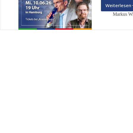
Weiterlesen
Das
Demok
Markus Wi
–
Hamb
Bürge