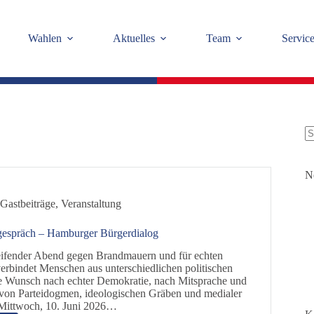
Wahlen
Aktuelles
Team
Servic
K
Er
N
,
Gastbeiträge
,
Veranstaltung
espräch – Hamburger Bürgerdialog
reifender Abend gegen Brandmauern und für echten
rbindet Menschen aus unterschiedlichen politischen
fe Wunsch nach echter Demokratie, nach Mitsprache und
 von Parteidogmen, ideologischen Gräben und medialer
Mittwoch, 10. Juni 2026…