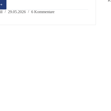
K
ratiegespräch
ll
29.05.2026
6 Kommentare
urger
rdialog