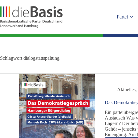
Zum
Inhalt
springen
Partei
Schlagwort
dialogstattspaltung
Aktuelles
Das Demokratieg
Ein parteiüberg
Austausch Was ve
Lagern? Der tie
Gehör – jenseits
Einengung. Am 