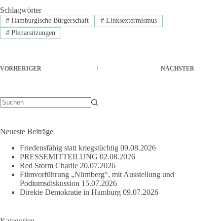
Schlagwörter
#
Hamburgische Bürgerschaft
#
Linksextermismus
#
Plenarsitzungen
VORHERIGER
NÄCHSTER
Keine
Ergebnisse
Neueste Beiträge
Friedensfähig statt kriegstüchtig
09.08.2026
PRESSEMITTEILUNG
02.08.2026
Red Storm Charlie
20.07.2026
Filmvorführung „Nürnberg“, mit Ausstellung und
Podiumsdiskussion
15.07.2026
Direkte Demokratie in Hamburg
09.07.2026
Kategorien