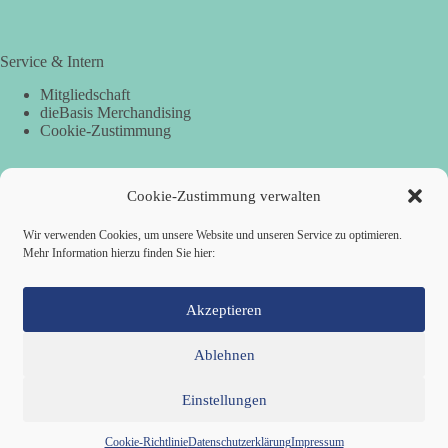
Service & Intern
Mitgliedschaft
dieBasis Merchandising
Cookie-Zustimmung
Cookie-Zustimmung verwalten
Spenden
Per Banküberweisung:
Wir verwenden Cookies, um unsere Website und unseren Service zu optimieren.
Mehr Information hierzu finden Sie hier:
dieBasis Landesverband Hamburg
IBAN: DE87 2019 0003 0002 2499 01
BIC: GENODEF1HH2
Akzeptieren
Ablehnen
Einstellungen
Mitglied werden
Kontakt
Cookie-Richtlinie (EU)
Datenschutzerklärung
Impressum
Copyright © 2026 Basisdemokratische Partei Deutschland ·
Cookie-Richtlinie
Datenschutzerklärung
Impressum