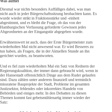
Was auffiel
Diesmal war nichts besonders Auffälliges dabei, was man
nicht auch in jeder Bürgerschaftssitzung beobachten kann. Es
wurde wieder strikt in Fraktionsstärke und -einheit
abgestimmt, und es bleibt die Frage, ob das von der
Hamburgischen Verfassung geforderte Gewissen jedes
Abgeordneten an der Eingangstür abgegeben wurde.
Erwähnenswert ist auch, dass der Erste Bürgermeister zum
wiederholten Mal nicht anwesend war. Er wird Besseres zu
tun haben, als Fragen, die in der Aktuellen Stunde an ihn
gerichtet wurden, zu beantworten.
Und es fiel zum wiederholten Mal ein Satz von Rednern der
Regierungskoalition, der immer dann gebraucht wird, wenn in
der Hansestadt offensichtlich Dinge aus dem Ruder gelaufen
sind. Dazu zählen unter anderem finanziell und terminlich
missratene Bauprojekte der Stadt, Probleme im gesamten
Justizsektor, fehlendes oder inkorrektes Handeln von
Behörden und einiges mehr. In den Debatten zu diesen
Themen kommt fast gebetsmühlenartig immer wieder der
Satz: