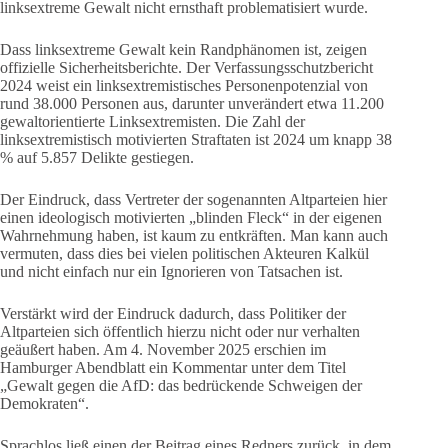
linksextreme Gewalt nicht ernsthaft problematisiert wurde.
Dass linksextreme Gewalt kein Randphänomen ist, zeigen
offizielle Sicherheitsberichte. Der Verfassungsschutzbericht
2024 weist ein linksextremistisches Personenpotenzial von
rund 38.000 Personen aus, darunter unverändert etwa 11.200
gewaltorientierte Linksextremisten. Die Zahl der
linksextremistisch motivierten Straftaten ist 2024 um knapp 38
% auf 5.857 Delikte gestiegen.
Der Eindruck, dass Vertreter der sogenannten Altparteien hier
einen ideologisch motivierten „blinden Fleck“ in der eigenen
Wahrnehmung haben, ist kaum zu entkräften. Man kann auch
vermuten, dass dies bei vielen politischen Akteuren Kalkül
und nicht einfach nur ein Ignorieren von Tatsachen ist.
Verstärkt wird der Eindruck dadurch, dass Politiker der
Altparteien sich öffentlich hierzu nicht oder nur verhalten
geäußert haben. Am 4. November 2025 erschien im
Hamburger Abendblatt ein Kommentar unter dem Titel
„Gewalt gegen die AfD: das bedrückende Schweigen der
Demokraten“.
Sprachlos ließ einen der Beitrag eines Redners zurück, in dem