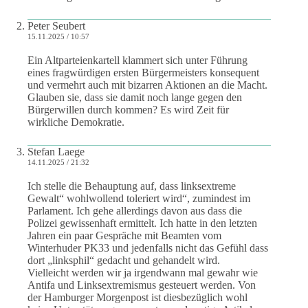
Peter Seubert
15.11.2025 / 10:57
Ein Altparteienkartell klammert sich unter Führung
eines fragwürdigen ersten Bürgermeisters konsequent
und vermehrt auch mit bizarren Aktionen an die Macht.
Glauben sie, dass sie damit noch lange gegen den
Bürgerwillen durch kommen? Es wird Zeit für
wirkliche Demokratie.
Stefan Laege
14.11.2025 / 21:32
Ich stelle die Behauptung auf, dass linksextreme
Gewalt“ wohlwollend toleriert wird“, zumindest im
Parlament. Ich gehe allerdings davon aus dass die
Polizei gewissenhaft ermittelt. Ich hatte in den letzten
Jahren ein paar Gespräche mit Beamten vom
Winterhuder PK33 und jedenfalls nicht das Gefühl dass
dort „linksphil“ gedacht und gehandelt wird.
Vielleicht werden wir ja irgendwann mal gewahr wie
Antifa und Linksextremismus gesteuert werden. Von
der Hamburger Morgenpost ist diesbezüglich wohl