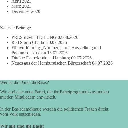
April 2021
März 2021
Dezember 2020
Neueste Beiträge
PRESSEMITTEILUNG
02.08.2026
Red Storm Charlie
20.07.2026
Filmvorführung „Nürnberg“, mit Ausstellung und
Podiumsdiskussion
15.07.2026
Direkte Demokratie in Hamburg
09.07.2026
Neues aus der Hamburgischen Bürgerschaft
04.07.2026
Wer ist die Partei dieBasis?
Wir sind eine neue Partei, die ihr Parteiprogramm zusammen
mit den Mitgliedern entwickelt.
In der Basisdemokratie werden die politischen Fragen direkt
vom Volk entschieden.
Wir alle sind die Basis!