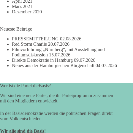
April 2021
März 2021
Dezember 2020
Neueste Beiträge
PRESSEMITTEILUNG
02.08.2026
Red Storm Charlie
20.07.2026
Filmvorführung „Nürnberg“, mit Ausstellung und
Podiumsdiskussion
15.07.2026
Direkte Demokratie in Hamburg
09.07.2026
Neues aus der Hamburgischen Bürgerschaft
04.07.2026
Wer ist die Partei dieBasis?
Wir sind eine neue Partei, die ihr Parteiprogramm zusammen
mit den Mitgliedern entwickelt.
In der Basisdemokratie werden die politischen Fragen direkt
vom Volk entschieden.
Wir alle sind die Basis!