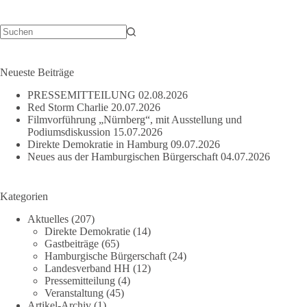
eine
„Impfung“
oder
nicht?
Keine
Ergebnisse
Neueste Beiträge
PRESSEMITTEILUNG
02.08.2026
Red Storm Charlie
20.07.2026
Filmvorführung „Nürnberg“, mit Ausstellung und
Podiumsdiskussion
15.07.2026
Direkte Demokratie in Hamburg
09.07.2026
Neues aus der Hamburgischen Bürgerschaft
04.07.2026
Kategorien
Aktuelles
(207)
Direkte Demokratie
(14)
Gastbeiträge
(65)
Hamburgische Bürgerschaft
(24)
Landesverband HH
(12)
Pressemitteilung
(4)
Veranstaltung
(45)
Artikel-Archiv
(1)