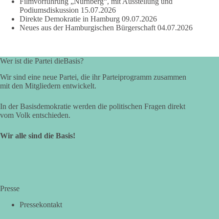
Filmvorführung „Nürnberg“, mit Ausstellung und
Podiumsdiskussion
15.07.2026
Direkte Demokratie in Hamburg
09.07.2026
Neues aus der Hamburgischen Bürgerschaft
04.07.2026
Wer ist die Partei dieBasis?
Wir sind eine neue Partei, die ihr Parteiprogramm zusammen
mit den Mitgliedern entwickelt.
In der Basisdemokratie werden die politischen Fragen direkt
vom Volk entschieden.
Wir alle sind die Basis!
Presse
Pressekontakt