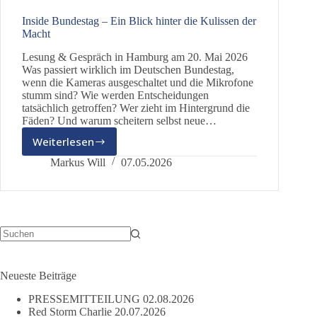
Inside Bundestag – Ein Blick hinter die Kulissen der
Macht
Lesung & Gespräch in Hamburg am 20. Mai 2026
Was passiert wirklich im Deutschen Bundestag,
wenn die Kameras ausgeschaltet und die Mikrofone
stumm sind? Wie werden Entscheidungen
tatsächlich getroffen? Wer zieht im Hintergrund die
Fäden? Und warum scheitern selbst neue…
Weiterlesen
Inside
Bundestag
Markus Will
07.05.2026
–
Ein
Blick
hinter
die
Kulissen
Keine
Ergebnisse
der
Macht
Neueste Beiträge
PRESSEMITTEILUNG
02.08.2026
Red Storm Charlie
20.07.2026