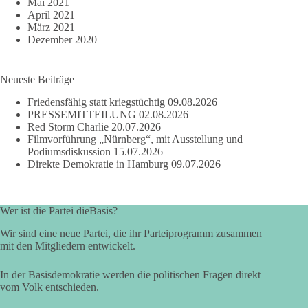
Mai 2021
April 2021
März 2021
Dezember 2020
Neueste Beiträge
Friedensfähig statt kriegstüchtig
09.08.2026
PRESSEMITTEILUNG
02.08.2026
Red Storm Charlie
20.07.2026
Filmvorführung „Nürnberg“, mit Ausstellung und
Podiumsdiskussion
15.07.2026
Direkte Demokratie in Hamburg
09.07.2026
Wer ist die Partei dieBasis?
Wir sind eine neue Partei, die ihr Parteiprogramm zusammen
mit den Mitgliedern entwickelt.
In der Basisdemokratie werden die politischen Fragen direkt
vom Volk entschieden.