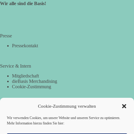
Wir alle sind die Basis!
Presse
Pressekontakt
Service & Intern
Mitgliedschaft
dieBasis Merchandising
Cookie-Zustimmung
Cookie-Zustimmung verwalten
Spenden
Per Banküberweisung:
Wir verwenden Cookies, um unsere Website und unseren Service zu optimieren.
Mehr Information hierzu finden Sie hier:
dieBasis Landesverband Hamburg