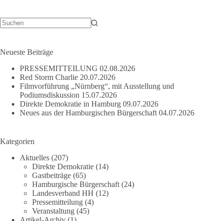
oder
linksextrem?
Keine
Ergebnisse
Neueste Beiträge
PRESSEMITTEILUNG
02.08.2026
Red Storm Charlie
20.07.2026
Filmvorführung „Nürnberg“, mit Ausstellung und
Podiumsdiskussion
15.07.2026
Direkte Demokratie in Hamburg
09.07.2026
Neues aus der Hamburgischen Bürgerschaft
04.07.2026
Kategorien
Aktuelles
(207)
Direkte Demokratie
(14)
Gastbeiträge
(65)
Hamburgische Bürgerschaft
(24)
Landesverband HH
(12)
Pressemitteilung
(4)
Veranstaltung
(45)
Artikel-Archiv
(1)