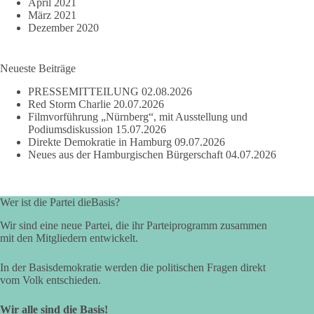
April 2021
März 2021
Dezember 2020
Neueste Beiträge
PRESSEMITTEILUNG
02.08.2026
Red Storm Charlie
20.07.2026
Filmvorführung „Nürnberg“, mit Ausstellung und
Podiumsdiskussion
15.07.2026
Direkte Demokratie in Hamburg
09.07.2026
Neues aus der Hamburgischen Bürgerschaft
04.07.2026
Wer ist die Partei dieBasis?
Wir sind eine neue Partei, die ihr Parteiprogramm zusammen
mit den Mitgliedern entwickelt.
In der Basisdemokratie werden die politischen Fragen direkt
vom Volk entschieden.
Wir alle sind die Basis!