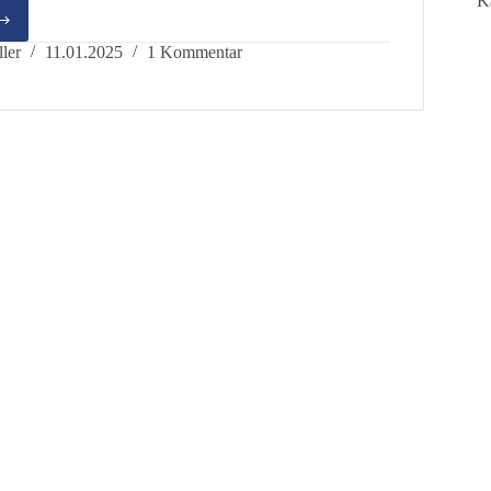
K
ller
11.01.2025
1 Kommentar
tlich
s-
extrem?