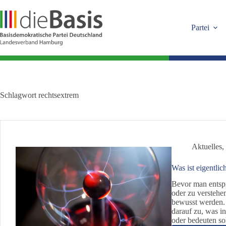
Zum
Inhalt
springen
Partei
Schlagwort
rechtsextrem
Aktuelles
Was ist eigentlic
Bevor man entspr
oder zu verstehen
bewusst werden. 
darauf zu, was in
oder bedeuten so