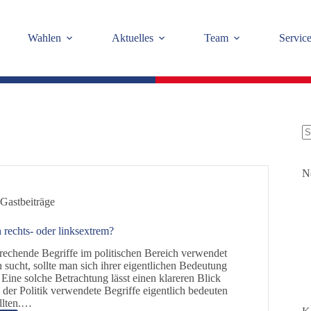
Wahlen
Aktuelles
Team
Servic
K
Er
N
,
Gastbeiträge
h rechts- oder linksextrem?
echende Begriffe im politischen Bereich verwendet
 sucht, sollte man sich ihrer eigentlichen Bedeutung
Eine solche Betrachtung lässt einen klareren Blick
 der Politik verwendete Begriffe eigentlich bedeuten
llten.…