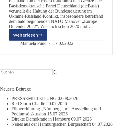
Eskalation an der russisch-ukrainischen Grenze Die
Basisdemokratische Partei Deutschland (dieBasis)
verurteilt die Haltung der Bundesregierung im
Ukraine-Russland-Konflikt, insbesondere betreffend
dem bald beginnenden NATO Manöver „Europe
Defender 2022“. Wie auch schon 2020 und…
Weiterlesen
AG
Frieden:
Manuela Pund
17.02.2022
Stellungnahme
zum
Ukraine-
Russland-
Konflikt
Keine
Ergebnisse
Neueste Beiträge
PRESSEMITTEILUNG
02.08.2026
Red Storm Charlie
20.07.2026
Filmvorführung „Nürnberg“, mit Ausstellung und
Podiumsdiskussion
15.07.2026
Direkte Demokratie in Hamburg
09.07.2026
Neues aus der Hamburgischen Bürgerschaft
04.07.2026