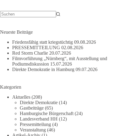
Druck:
Der
US-
Default
Keine
Ergebnisse
bedroht
Hamburgs
Neueste Beiträge
Hafen
Friedensfähig statt kriegstüchtig
09.08.2026
und
PRESSEMITTEILUNG
02.08.2026
Wirtschaft
Red Storm Charlie
20.07.2026
Filmvorführung „Nürnberg“, mit Ausstellung und
Podiumsdiskussion
15.07.2026
Direkte Demokratie in Hamburg
09.07.2026
Kategorien
Aktuelles
(208)
Direkte Demokratie
(14)
Gastbeiträge
(65)
Hamburgische Bürgerschaft
(24)
Landesverband HH
(12)
Pressemitteilung
(4)
Veranstaltung
(46)
Artikel-Archiv
(1)