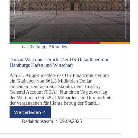
Gastbeiträge
,
Aktuelles
Tor zur Welt unter Druck: Der US-Default bedroht
Hamburgs Hafen und Wirtschaft
Am 21. August meldete das US-Finanzministerium
ein Guthaben von 561,3 Milliarden Dollar
aufseinem zentralen Staatskonto, dem Treasury
General Account (TGA). Nur einen Tag zuvor lag
der Wert noch bei 526,1 Milliarden. Im Durchschnitt
der vergangenen fünf Jahre betrug der Stand…
Weiterlesen
Tor
zur
Redaktionsteam
09.09.2025
Welt
unter