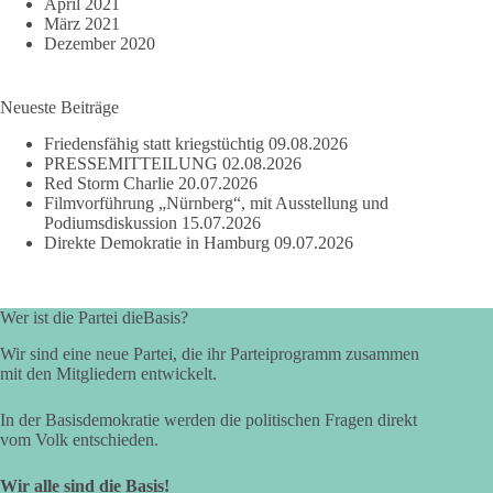
April 2021
März 2021
Dezember 2020
Neueste Beiträge
Friedensfähig statt kriegstüchtig
09.08.2026
PRESSEMITTEILUNG
02.08.2026
Red Storm Charlie
20.07.2026
Filmvorführung „Nürnberg“, mit Ausstellung und
Podiumsdiskussion
15.07.2026
Direkte Demokratie in Hamburg
09.07.2026
Wer ist die Partei dieBasis?
Wir sind eine neue Partei, die ihr Parteiprogramm zusammen
mit den Mitgliedern entwickelt.
In der Basisdemokratie werden die politischen Fragen direkt
vom Volk entschieden.
Wir alle sind die Basis!