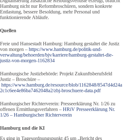
Digitalisierung zusätzliche Reibungsverluste erzeugt, braucht
Hamburg nicht nur Reformbroschüren, sondern konkrete
Entlastung, bessere Besoldung, mehr Personal und
funktionierende Abläufe.
Quellen
Freie und Hansestadt Hamburg: Hamburg gestaltet die Justiz
von morgen –
https://www.hamburg.de/politik-und-
verwaltung/behoerden/bjv/karriere/hamburg-gestaltet-die-
justiz-von-morgen-1162834
Hamburgische Justizbehörde: Projekt Zukunftsberufsfeld
Justiz – Broschüre –
https://www.hamburg.de/resource/blob/1162848/8547d4d24a
2c1c6ee4e86ba7462048a2/zbj-broschuere-data.pdf
Hamburgischer Richterverein: Presseerklärung Nr. 1/26 zu
offenen Ermittlungsverfahren –
HRiV Presseerklärung Nr.
1/26 – Hamburgischer Richterverein
Hamburg und die KI
Es ging in Tagesordnungspunkt 45 um „Bericht des