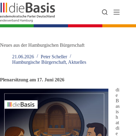
Zum
Inhalt
springen
Neues aus der Hamburgischen Bürgerschaft
21.06.2026
Peter Scheller
Hamburgische Bürgerschaft
,
Aktuelles
Plenarsitzung am 17. Juni 2026
di
e
B
as
is
h
at
di
e