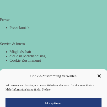
Presse
Pressekontakt
Service & Intern
Mitgliedschaft
dieBasis Merchandising
Cookie-Zustimmung
Cookie-Zustimmung verwalten
Spenden
Per Banküberweisung:
Wir verwenden Cookies, um unsere Website und unseren Service zu optimieren.
Mehr Information hierzu finden Sie hier:
dieBasis Landesverband Hamburg
IBAN: DE87 2019 0003 0002 2499 01
BIC: GENODEF1HH2
Akzeptieren