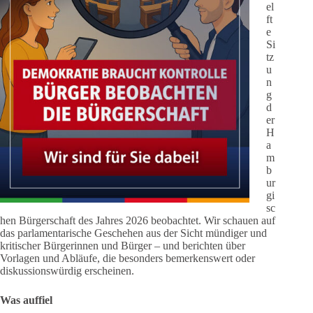
el
ft
e
Si
tz
u
n
g
d
er
H
a
m
b
ur
gi
sc
hen Bürgerschaft des Jahres 2026 beobachtet. Wir schauen auf
das parlamentarische Geschehen aus der Sicht mündiger und
kritischer Bürgerinnen und Bürger – und berichten über
Vorlagen und Abläufe, die besonders bemerkenswert oder
diskussionswürdig erscheinen.
Was auffiel