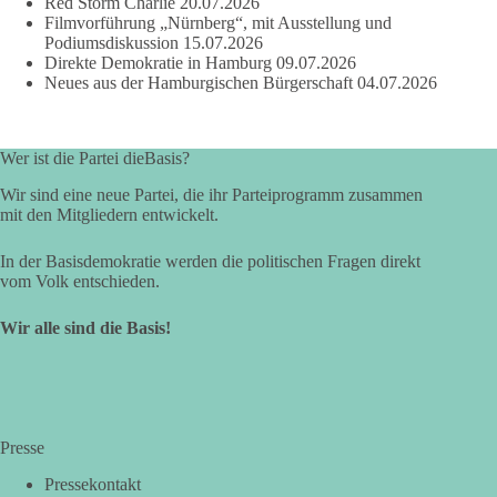
Red Storm Charlie
20.07.2026
Filmvorführung „Nürnberg“, mit Ausstellung und
Podiumsdiskussion
15.07.2026
Direkte Demokratie in Hamburg
09.07.2026
Neues aus der Hamburgischen Bürgerschaft
04.07.2026
Wer ist die Partei dieBasis?
Wir sind eine neue Partei, die ihr Parteiprogramm zusammen
mit den Mitgliedern entwickelt.
In der Basisdemokratie werden die politischen Fragen direkt
vom Volk entschieden.
Wir alle sind die Basis!
Presse
Pressekontakt