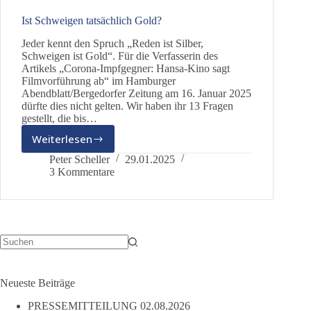
Ist Schweigen tatsächlich Gold?
Jeder kennt den Spruch „Reden ist Silber,
Schweigen ist Gold“. Für die Verfasserin des
Artikels „Corona-Impfgegner: Hansa-Kino sagt
Filmvorführung ab“ im Hamburger
Abendblatt/Bergedorfer Zeitung am 16. Januar 2025
dürfte dies nicht gelten. Wir haben ihr 13 Fragen
gestellt, die bis…
Weiterlesen
Ist
Schweigen
Peter Scheller
29.01.2025
tatsächlich
3 Kommentare
Gold?
Keine
Ergebnisse
Neueste Beiträge
PRESSEMITTEILUNG
02.08.2026