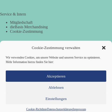
Service & Intern
Mitgliedschaft
dieBasis Merchandising
Cookie-Zustimmung
Cookie-Zustimmung verwalten
Spenden
Per Banküberweisung:
Wir verwenden Cookies, um unsere Website und unseren Service zu optimieren.
Mehr Information hierzu finden Sie hier:
dieBasis Landesverband Hamburg
IBAN: DE87 2019 0003 0002 2499 01
BIC: GENODEF1HH2
Akzeptieren
Ablehnen
Einstellungen
Mitglied werden
Kontakt
Cookie-Richtlinie (EU)
Datenschutzerklärung
Impressum
Copyright © 2026 Basisdemokratische Partei Deutschland ·
Cookie-Richtlinie
Datenschutzerklärung
Impressum