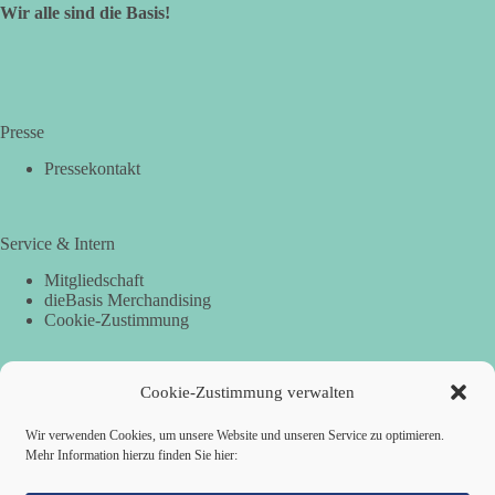
Wir alle sind die Basis!
Presse
Pressekontakt
Service & Intern
Mitgliedschaft
dieBasis Merchandising
Cookie-Zustimmung
Cookie-Zustimmung verwalten
Spenden
Per Banküberweisung:
Wir verwenden Cookies, um unsere Website und unseren Service zu optimieren.
Mehr Information hierzu finden Sie hier:
dieBasis Landesverband Hamburg