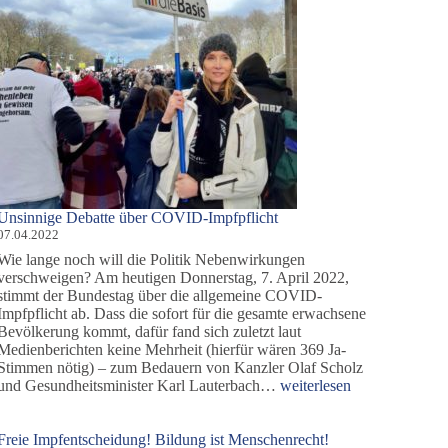
Unsinnige Debatte über COVID-Impfpflicht
07.04.2022
Wie lange noch will die Politik Nebenwirkungen
verschweigen? Am heutigen Donnerstag, 7. April 2022,
stimmt der Bundestag über die allgemeine COVID-
Impfpflicht ab. Dass die sofort für die gesamte erwachsene
Bevölkerung kommt, dafür fand sich zuletzt laut
Medienberichten keine Mehrheit (hierfür wären 369 Ja-
Stimmen nötig) – zum Bedauern von Kanzler Olaf Scholz
Unsinnige
und Gesundheitsminister Karl Lauterbach…
weiterlesen
Debatte
über
COVID-
Freie Impfentscheidung! Bildung ist Menschenrecht!