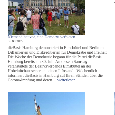
Niemand hat vor, eine Demo zu verbieten.
06.08.2022
dieBasis Hamburg demonstriert in Eimsbüttel und Berlin mit
Diffamierten und Diskreditierten für Demokratie und Freiheit
Die Woche der Demokratie begann für die Partei dieBasis
Hamburg bereits am 30. Juli. An diesem Samstag
veranstaltete der Bezirksverbands Eimsbüttel an der
Hoheluftchaussee erneut einen Infostand. Wöchentlich
informiert dieBasis in Hamburg auf Ihren Ständen über die
Niemand
Corona-Impfung und deren…
weiterlesen
hat
vor,
eine
Demo
zu
verbieten.