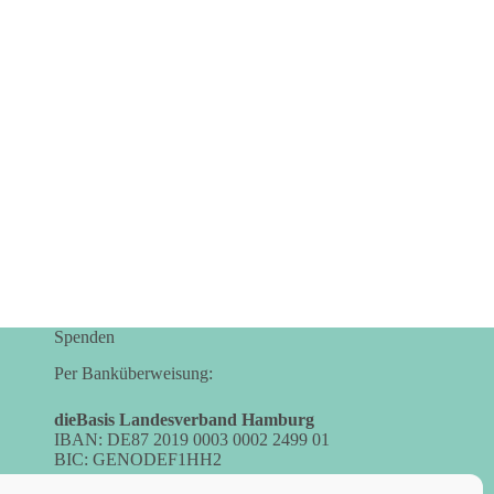
Spenden
Per Banküberweisung:
dieBasis Landesverband Hamburg
IBAN: DE87 2019 0003 0002 2499 01
BIC: GENODEF1HH2