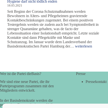
Impfung
Hygiene darf nicht tödlich enden
gegen
16.05.2021
Covid-
Seit Beginn der Corona-Schutzmaßnahmen werden
19
Bewohnern in Alters- und Pflegeheimen gravierende
Kontaktbeschränkungen zugemutet. Bei einem positiven
Testergebnis werden sie zudem auch bei Symptomfreiheit in
strenger Quarantäne gehalten, was de facto der
Lebenssituation einer Isolationshaft entspricht. Letzte soziale
Kontakte sind dann Pflegekräfte mit Maske und
Schutzanzug. Im Januar wurde dem Landesverband der
Hygiene
Basisdemokratischen Partei Hamburg der…
weiterlesen
darf
nicht
tödlich
enden
Wer ist die Partei dieBasis?
Presse
Wir sind eine neue Partei, die ihr
Pressekontakt
Parteiprogramm zusammen mit den
Mitgliedern entwickelt.
In der Basisdemokratie werden die
politischen Fragen direkt vom Volk