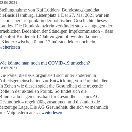
Impfpflicht
02.06.2021
Stellungnahme von Kai Lüdders, Bundestagskandidat
dieBasis Hamburg, Listenplatz 1 Der 27. Mai 2021 war ein
historischer Tiefpunkt in der politischen Geschichte dieses
Landes. Die Bundeskanzlerin verkündet stolz – entgegen der
erheblichen Bedenken der Ständigen Impfkommission -, dass
ab sofort Kinder ab 12 Jahren geimpft werden können.
Freie
„Kinder zwischen 0 und 12 müssten leider noch ein…
Impfentscheidun
weiterlesen
Bildung
ist
Menschenrecht!
Wie könnte man noch mit COVID-19 umgehen?
16.05.2021
Die Partei dieBasis organisiert sich unter anderem in
Arbeitsgemeinschaften zur Entwicklung von Parteiinhalten.
In Zeiten wie diesen spielt die Gesundheit eine tragende
Rolle in der aktuellen Politik. So findet sich die
Bundesarbeitsgemeinschaft für Gesundheit – kurz AG
Gesundheit – regelmäßig zusammen und diskutiert die
derzeitige Lage. Die AG Gesundheit, die sich vornehmlich
Wie
aus Mitgliedern aus…
weiterlesen
könnte
man
noch