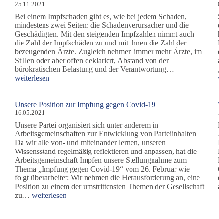
25.11.2021
Bei einem Impfschaden gibt es, wie bei jedem Schaden,
mindestens zwei Seiten: die Schadenverursacher und die
Geschädigten. Mit den steigenden Impfzahlen nimmt auch
die Zahl der Impfschäden zu und mit ihnen die Zahl der
bezeugenden Ärzte. Zugleich nehmen immer mehr Ärzte, im
Stillen oder aber offen deklariert, Abstand von der
Impfschaden
bürokratischen Belastung und der Verantwortung…
–
weiterlesen
und
was
nun?
Unsere Position zur Impfung gegen Covid-19
16.05.2021
Unsere Partei organisiert sich unter anderem in
Arbeitsgemeinschaften zur Entwicklung von Parteiinhalten.
Da wir alle von- und miteinander lernen, unseren
Wissensstand regelmäßig reflektieren und anpassen, hat die
Arbeitsgemeinschaft Impfen unsere Stellungnahme zum
Thema „Impfung gegen Covid-19“ vom 26. Februar wie
folgt überarbeitet: Wir nehmen die Herausforderung an, eine
Position zu einem der umstrittensten Themen der Gesellschaft
Unsere
zu…
weiterlesen
Position
zur