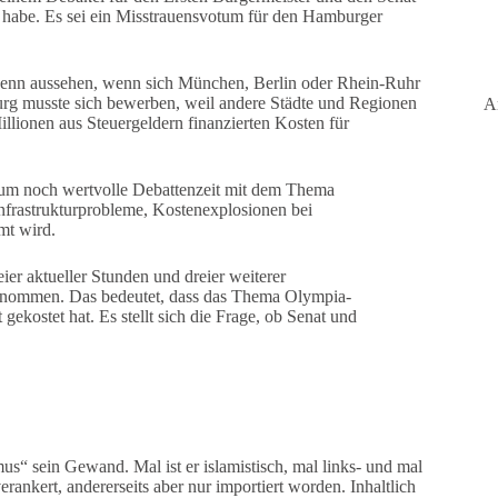
n habe. Es sei ein Misstrauensvotum für den Hamburger
 denn aussehen, wenn sich München, Berlin oder Rhein-Ruhr
rg musste sich bewerben, weil andere Städte und Regionen
A
llionen aus Steuergeldern finanzierten Kosten für
ndum noch wertvolle Debattenzeit mit dem Thema
frastrukturprobleme, Kostenexplosionen bei
mt wird.
r aktueller Stunden und dreier weiterer
enommen. Das bedeutet, dass das Thema Olympia-
kostet hat. Es stellt sich die Frage, ob Senat und
us“ sein Gewand. Mal ist er islamistisch, mal links- und mal
verankert, andererseits aber nur importiert worden. Inhaltlich