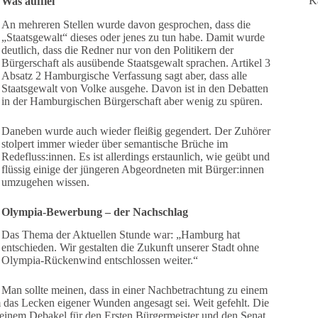
K
Was auffiel
An mehreren Stellen wurde davon gesprochen, dass die
„Staatsgewalt“ dieses oder jenes zu tun habe. Damit wurde
deutlich, dass die Redner nur von den Politikern der
Bürgerschaft als ausübende Staatsgewalt sprachen. Artikel 3
Absatz 2 Hamburgische Verfassung sagt aber, dass alle
Staatsgewalt von Volke ausgehe. Davon ist in den Debatten
in der Hamburgischen Bürgerschaft aber wenig zu spüren.
Daneben wurde auch wieder fleißig gegendert. Der Zuhörer
stolpert immer wieder über semantische Brüche im
Redefluss:innen. Es ist allerdings erstaunlich, wie geübt und
flüssig einige der jüngeren Abgeordneten mit Bürger:innen
umzugehen wissen.
Olympia-Bewerbung – der Nachschlag
Das Thema der Aktuellen Stunde war: „Hamburg hat
entschieden. Wir gestalten die Zukunft unserer Stadt ohne
Olympia-Rückenwind entschlossen weiter.“
Man sollte meinen, dass in einer Nachbetrachtung zu einem
das Lecken eigener Wunden angesagt sei. Weit gefehlt. Die
 einem Debakel für den Ersten Bürgermeister und den Senat