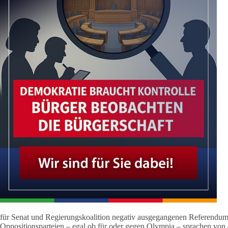
für Senat und Regierungskoalition negativ ausgegangenen Referendum 
Oppositionsparteien – egal ob für oder gegen Olympia – sprachen von