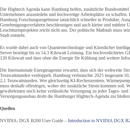
Die Hightech Agenda kann Hamburg helfen, zusätzliche Bundesmittel u
Unternehmen anzusiedeln und hochwertige Arbeitsplätze zu schaffen. Da
Hamburg Forschungsergebnisse tatsächlich schneller in Produkte, Au
Genehmigungsverfahren beschleunigen und auch kleine und mittlere 
Leuchtturmprojekten reicht nicht aus. Der politische Maßstab muss se
Stadt entsteht.
Es wurde dabei auch von Quantentechnologie und Künstlicher Inte
Server benötigt bis zu 14,3 Kilowatt Leistung. Ein hochverdichtetes
120 Kilowatt und dass ohne die Energie für Kühlung und weitere Infras
Die Internationale Energieagentur erwartet, dass sich der weltweite 
Terawattstunden verdoppelt. Hamburg verbrauchte 2025 insgesamt 10,7
2,1 Terawattstunden. Wer gleichzeitig KI-Rechenzentren, Wärmepumpen,
muss deshalb offenlegen, woher der zusätzliche Strom kommen soll. Wi
gewährleisten noch keine verlässliche Versorgung zu jeder Tages- und 
Versorgungsausbau droht die Hamburger Hightech-Agenda zur bloßen
Quellen
NVIDIA: DGX B200 User Guide –
Introduction to NVIDIA DGX 