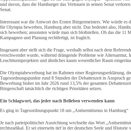
und davon, dass die Hamburger das Vertrauen in seinen Senat verlore
Senat.
Interessant war die Antwort des Ersten Bürgermeisters. Wie würde es
für Olympia bewerben, Hamburg aber nicht. Das bedeutet also, Hambu
sich bewerben; ansonsten würde man sich bloßstellen. Ob das die 11 Mi
Kampagnen und Planung rechtfertigt, ist fraglich.
Insgesamt aber stellt sich die Frage, weshalb selbst nach dem Refere
verschwendet wurde, während drängende Probleme wie Altersarmut, In
Leuchtturmprojekten und ähnliches kaum wesentlicher Raum eingeräu
Die Olympiabewerbung hat im Rahmen einer Regierungserklärung, dreie
Tagesordnungspunkte rund 8 Stunden der Debattenzeit in Anspruch g
Bewerbung bisher im Jahr 2026 rund 13,5% der gesamten Debattenzeit ge
Bürgerschaft tatsächlich die richtigen Prioritäten setzen.
Ein Schlagwort, das jeder nach Belieben verwenden kann
Es ging in Tagesordnungspunkt 18 um „Antisemitismus in Hamburg“
Je nach parteipolitischer Ausrichtung wechselte das Wort „Antisemitism
rechtsradikal. Er sei einerseits tief in der deutschen Seele und Historie 