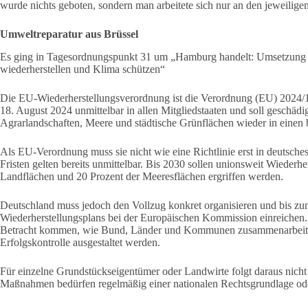
wurde nichts geboten, sondern man arbeitete sich nur an den jeweilige
Umweltreparatur aus Brüssel
Es ging in Tagesordnungspunkt 31 um „Hamburg handelt: Umsetzung 
wiederherstellen und Klima schützen“
Die EU-Wiederherstellungsverordnung ist die Verordnung (EU) 2024/199
18. August 2024 unmittelbar in allen Mitgliedstaaten und soll geschä
Agrarlandschaften, Meere und städtische Grünflächen wieder in einen 
Als EU-Verordnung muss sie nicht wie eine Richtlinie erst in deutsch
Fristen gelten bereits unmittelbar. Bis 2030 sollen unionsweit Wieder
Landflächen und 20 Prozent der Meeresflächen ergriffen werden.
Deutschland muss jedoch den Vollzug konkret organisieren und bis zu
Wiederherstellungsplans bei der Europäischen Kommission einreichen.
Betracht kommen, wie Bund, Länder und Kommunen zusammenarbeite
Erfolgskontrolle ausgestaltet werden.
Für einzelne Grundstückseigentümer oder Landwirte folgt daraus nicht 
Maßnahmen bedürfen regelmäßig einer nationalen Rechtsgrundlage ode