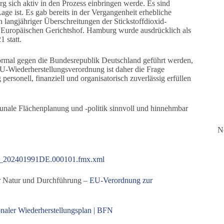
sich aktiv in den Prozess einbringen werde. Es sind
ge ist. Es gab bereits in der Vergangenheit erhebliche
angjähriger Überschreitungen der Stickstoffdioxid-
Europäischen Gerichtshof. Hamburg wurde ausdrücklich als
 statt.
n formal gegen die Bundesrepublik Deutschland geführt werden,
U-Wiederherstellungsverordnung ist daher die Frage
rsonell, finanziell und organisatorisch zuverlässig erfüllen
munale Flächenplanung und -politik sinnvoll und hinnehmbar
N
_202401991DE.000101.fmx.xml
r Natur und Durchführung –
EU-Verordnung zur
naler Wiederherstellungsplan | BFN