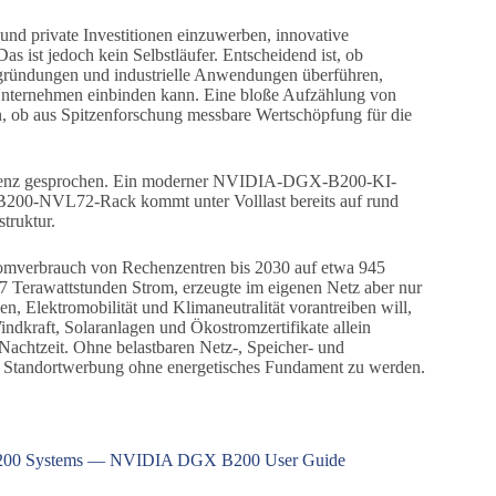
nd private Investitionen einzuwerben, innovative
s ist jedoch kein Selbstläufer. Entscheidend ist, ob
sgründungen und industrielle Anwendungen überführen,
Unternehmen einbinden kann. Eine bloße Aufzählung von
in, ob aus Spitzenforschung messbare Wertschöpfung für die
lligenz gesprochen. Ein moderner NVIDIA-DGX-B200-KI-
 GB200-NVL72-Rack kommt unter Volllast bereits auf rund
truktur.
Stromverbrauch von Rechenzentren bis 2030 auf etwa 945
 Terawattstunden Strom, erzeugte im eigenen Netz aber nur
 Elektromobilität und Klimaneutralität vorantreiben will,
ndkraft, Solaranlagen und Ökostromzertifikate allein
Nachtzeit. Ohne belastbaren Netz-, Speicher- und
 Standortwerbung ohne energetisches Fundament zu werden.
B200 Systems — NVIDIA DGX B200 User Guide