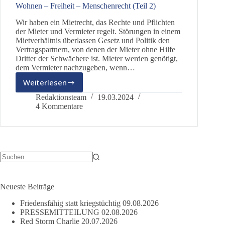
Wohnen – Freiheit – Menschenrecht (Teil 2)
Wir haben ein Mietrecht, das Rechte und Pflichten
der Mieter und Vermieter regelt. Störungen in einem
Mietverhältnis überlassen Gesetz und Politik den
Vertragspartnern, von denen der Mieter ohne Hilfe
Dritter der Schwächere ist. Mieter werden genötigt,
dem Vermieter nachzugeben, wenn…
Weiterlesen
Wohnen
–
Redaktionsteam
19.03.2024
Freiheit
4 Kommentare
–
Menschenrecht
(Teil
2)
Keine
Ergebnisse
Neueste Beiträge
Friedensfähig statt kriegstüchtig
09.08.2026
PRESSEMITTEILUNG
02.08.2026
Red Storm Charlie
20.07.2026