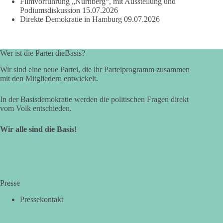
Filmvorführung „Nürnberg“, mit Ausstellung und
Podiumsdiskussion
15.07.2026
Direkte Demokratie in Hamburg
09.07.2026
Wer ist die Partei dieBasis?
Wir sind eine neue Partei, die ihr Parteiprogramm zusammen
mit den Mitgliedern entwickelt.
In der Basisdemokratie werden die politischen Fragen direkt
vom Volk entschieden.
Wir alle sind die Basis!
Presse
Pressekontakt