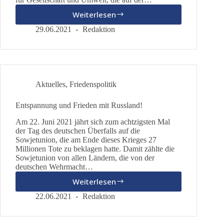
Weiterlesen
LEITLINIEN
FÜR
29.06.2021
Redaktion
EINE
NEUE
BILDUNGSPOLITIK
Aktuelles
,
Friedenspolitik
Entspannung und Frieden mit Russland!
Am 22. Juni 2021 jährt sich zum achtzigsten Mal
der Tag des deutschen Überfalls auf die
Sowjetunion, die am Ende dieses Krieges 27
Millionen Tote zu beklagen hatte. Damit zählte die
Sowjetunion von allen Ländern, die von der
deutschen Wehrmacht…
Weiterlesen
Entspannung
und
22.06.2021
Redaktion
Frieden
mit