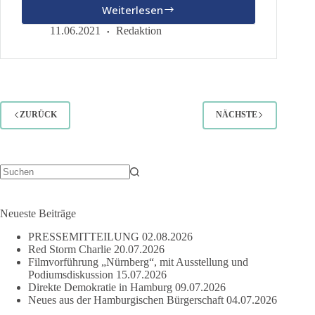
Weiterlesen
Mit
Nina
11.06.2021
Redaktion
Maleika
in
der
Großen
Freiheit
ZURÜCK
NÄCHSTE
Keine
Ergebnisse
Neueste Beiträge
PRESSEMITTEILUNG
02.08.2026
Red Storm Charlie
20.07.2026
Filmvorführung „Nürnberg“, mit Ausstellung und
Podiumsdiskussion
15.07.2026
Direkte Demokratie in Hamburg
09.07.2026
Neues aus der Hamburgischen Bürgerschaft
04.07.2026