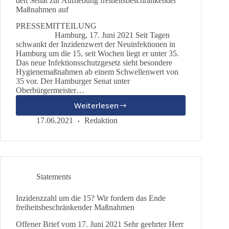
den Senat zur Aufhebung freiheitsbeschränkender
Maßnahmen auf
PRESSEMITTEILUNG
Hamburg, 17. Juni 2021 Seit Tagen
schwankt der Inzidenzwert der Neuinfektionen in
Hamburg um die 15, seit Wochen liegt er unter 35.
Das neue Infektionsschutzgesetz sieht besondere
Hygienemaßnahmen ab einem Schwellenwert von
35 vor. Der Hamburger Senat unter
Oberbürgermeister…
Weiterlesen
Inzidenzwerte
um
17.06.2021
Redaktion
die
15!
dieBasis
Hamburg
fordert
Statements
den
Senat
Inzidenzzahl um die 15? Wir fordern das Ende
zur
freiheitsbeschränkender Maßnahmen
Aufhebung
freiheitsbeschränkender
Offener Brief vom 17. Juni 2021 Sehr geehrter Herr