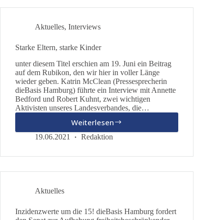
Russland!
Aktuelles
,
Interviews
Starke Eltern, starke Kinder
unter diesem Titel erschien am 19. Juni ein Beitrag
auf dem Rubikon, den wir hier in voller Länge
wieder geben. Katrin McClean (Pressesprecherin
dieBasis Hamburg) führte ein Interview mit Annette
Bedford und Robert Kuhnt, zwei wichtigen
Aktivisten unseres Landesverbandes, die…
Weiterlesen
Starke
Eltern,
19.06.2021
Redaktion
starke
Kinder
Aktuelles
Inzidenzwerte um die 15! dieBasis Hamburg fordert