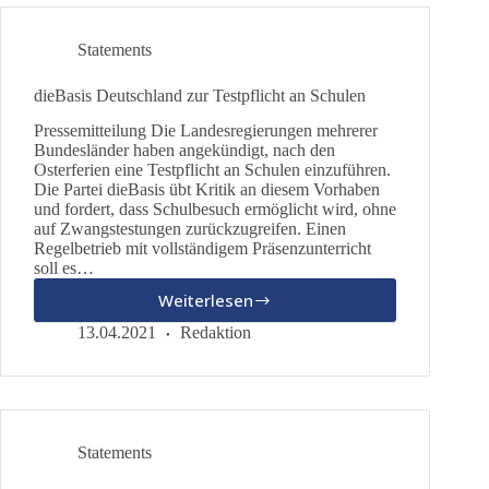
Kamera
–
Statements
wenn
die
dieBasis Deutschland zur Testpflicht an Schulen
Arbeit
am
Pressemitteilung Die Landesregierungen mehrerer
Filmset
Bundesländer haben angekündigt, nach den
absurd
Osterferien eine Testpflicht an Schulen einzuführen.
wird
Die Partei dieBasis übt Kritik an diesem Vorhaben
und fordert, dass Schulbesuch ermöglicht wird, ohne
auf Zwangstestungen zurückzugreifen. Einen
Regelbetrieb mit vollständigem Präsenzunterricht
soll es…
Weiterlesen
dieBasis
Deutschland
13.04.2021
Redaktion
zur
Testpflicht
an
Schulen
Statements