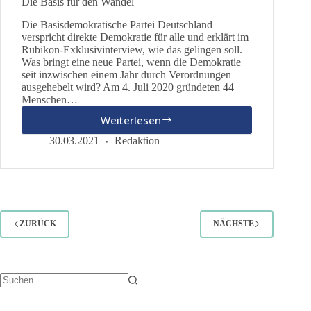
Die Basis für den Wandel
Die Basisdemokratische Partei Deutschland
verspricht direkte Demokratie für alle und erklärt im
Rubikon-Exklusivinterview, wie das gelingen soll.
Was bringt eine neue Partei, wenn die Demokratie
seit inzwischen einem Jahr durch Verordnungen
ausgehebelt wird? Am 4. Juli 2020 gründeten 44
Menschen…
Weiterlesen
Die
Basis
30.03.2021
Redaktion
für
den
Wandel
ZURÜCK
NÄCHSTE
Keine
Ergebnisse