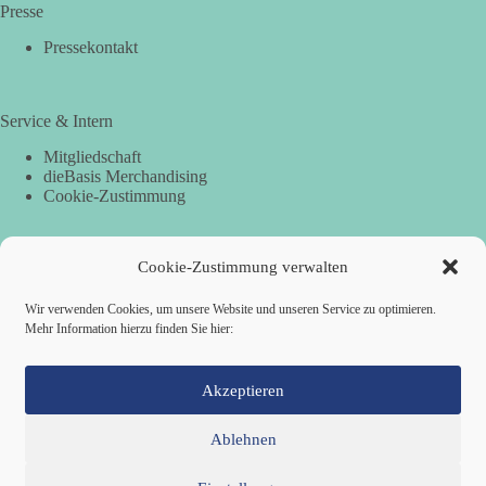
Presse
Pressekontakt
Service & Intern
Mitgliedschaft
dieBasis Merchandising
Cookie-Zustimmung
Cookie-Zustimmung verwalten
Spenden
Per Banküberweisung:
Wir verwenden Cookies, um unsere Website und unseren Service zu optimieren.
Mehr Information hierzu finden Sie hier:
dieBasis Landesverband Hamburg
IBAN: DE87 2019 0003 0002 2499 01
BIC: GENODEF1HH2
Akzeptieren
Ablehnen