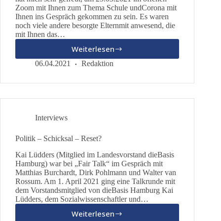
Zoom mit Ihnen zum Thema Schule undCorona mit
Ihnen ins Gespräch gekommen zu sein. Es waren
noch viele andere besorgte Elternmit anwesend, die
mit Ihnen das…
Weiterlesen
Offener
Brief
06.04.2021
Redaktion
und
Einladung
an
Herrn
Rabe
Interviews
Politik – Schicksal – Reset?
Kai Lüdders (Mitglied im Landesvorstand dieBasis
Hamburg) war bei „Fair Talk“ im Gespräch mit
Matthias Burchardt, Dirk Pohlmann und Walter van
Rossum. Am 1. April 2021 ging eine Talkrunde mit
dem Vorstandsmitglied von dieBasis Hamburg Kai
Lüdders, dem Sozialwissenschaftler und…
Weiterlesen
Politik