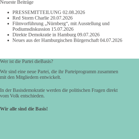
Neueste Beiträge
PRESSEMITTEILUNG
02.08.2026
Red Storm Charlie
20.07.2026
Filmvorführung „Nürnberg“, mit Ausstellung und
Podiumsdiskussion
15.07.2026
Direkte Demokratie in Hamburg
09.07.2026
Neues aus der Hamburgischen Bürgerschaft
04.07.2026
Wer ist die Partei dieBasis?
Wir sind eine neue Partei, die ihr Parteiprogramm zusammen
mit den Mitgliedern entwickelt.
In der Basisdemokratie werden die politischen Fragen direkt
vom Volk entschieden.
Wir alle sind die Basis!