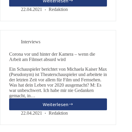
Weiterlesen
Senats-
Anfrage
22.04.2021
Redaktion
zu
Sterbefällen
in
den
Pflegeheimen
Interviews
Corona vor und hinter der Kamera – wenn die
Arbeit am Filmset absurd wird
Ein Schauspieler berichtet von Michaela Kaiser Max
(Pseudonym) ist Theaterschauspieler und arbeitete in
der letzten Zeit vor allem für Film und Fernsehen.
Was hat dein Leben vor 2020 ausgemacht? M: Es
war unbeschwert. Ich habe mir nie Gedanken
gemacht, in…
Weiterlesen
Corona
vor
22.04.2021
Redaktion
und
hinter
der