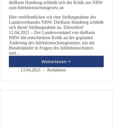
dieBasis Hamburg schließt sich der Kritik aus NRW
zum Infektionsschutzgesetz an
Hier veröffentlichen wir eine Stellungnahme des
Landesverbandes NRW. DieBasis Hamburg schließt
sich dieser Stellungnahme an. Düsseldorf
12.04.2021 – Der Landesvorstand von dieBasis
NRW übt entschiedene Kritik an der geplanten
Änderung des Infektionsschutzgesetzes, das die
Bundesländer in Fragen des Infektionsschutzes
und…
Weiterlesen
dieBasis
Hamburg
13.04.2021
Redaktion
schließt
sich
der
Kritik
aus
NRW
zum
Infektionsschutzgesetz
an