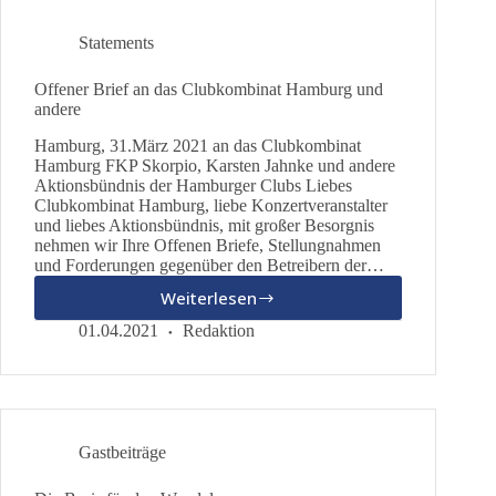
Statements
Offener Brief an das Clubkombinat Hamburg und
andere
Hamburg, 31.März 2021 an das Clubkombinat
Hamburg FKP Skorpio, Karsten Jahnke und andere
Aktionsbündnis der Hamburger Clubs Liebes
Clubkombinat Hamburg, liebe Konzertveranstalter
und liebes Aktionsbündnis, mit großer Besorgnis
nehmen wir Ihre Offenen Briefe, Stellungnahmen
und Forderungen gegenüber den Betreibern der…
Weiterlesen
Offener
Brief
01.04.2021
Redaktion
an
das
Clubkombinat
Hamburg
und
Gastbeiträge
andere