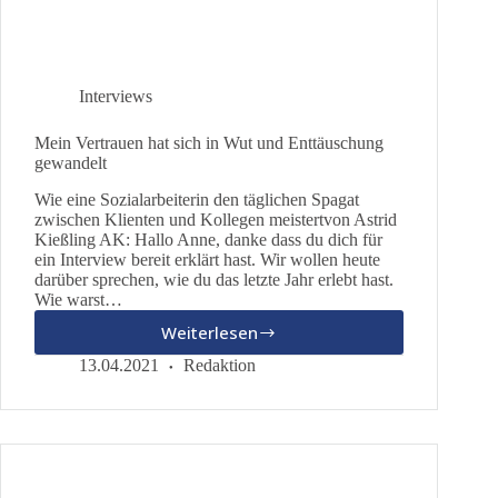
Interviews
Mein Vertrauen hat sich in Wut und Enttäuschung
gewandelt
Wie eine Sozialarbeiterin den täglichen Spagat
zwischen Klienten und Kollegen meistertvon Astrid
Kießling AK: Hallo Anne, danke dass du dich für
ein Interview bereit erklärt hast. Wir wollen heute
darüber sprechen, wie du das letzte Jahr erlebt hast.
Wie warst…
Weiterlesen
Mein
Vertrauen
13.04.2021
Redaktion
hat
sich
in
Wut
und
Enttäuschung